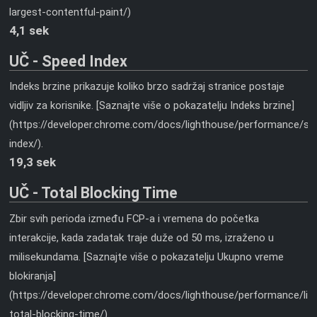
largest-contentful-paint/)
4,1 sek
UČ - Speed Index
Indeks brzine prikazuje koliko brzo sadržaj stranice postaje
vidljiv za korisnike. [Saznajte više o pokazatelju Indeks brzine]
(https://developer.chrome.com/docs/lighthouse/performance/sp
index/).
19,3 sek
UČ - Total Blocking Time
Zbir svih perioda između FCP-a i vremena do početka
interakcije, kada zadatak traje duže od 50 ms, izraženo u
milisekundama. [Saznajte više o pokazatelju Ukupno vreme
blokiranja]
(https://developer.chrome.com/docs/lighthouse/performance/lig
total-blocking-time/).