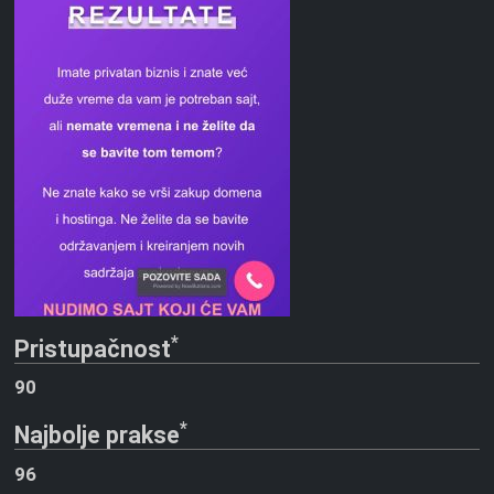
*
Pristupačnost
90
*
Najbolje prakse
96