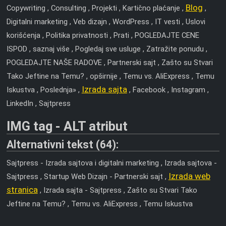
Blog
Copywriting , Consulting , Projekti , Kartično plaćanje ,
,
Digitalni marketing , Veb dizajn , WordPress , IT vesti , Uslovi
korišćenja , Politika privatnosti , Prati , POGLEDAJTE CENE
ISPOD , saznaj više , Pogledaj sve usluge , Zatražite ponudu ,
POGLEDAJTE NAŠE RADOVE , Partnerski sajt , Zašto su Stvari
Tako Jeftine na Temu? , opširnije , Temu vs. AliExpress , Temu
Izrada sajta
Iskustva , Poslednja» ,
, Facebook , Instagram ,
LinkedIn , Sajtpress
IMG tag - ALT atribut
Alternativni tekst (64):
Sajtpress - Izrada sajtova i digitalni marketing , Izrada sajtova -
Izrada web
Sajtpress , Startup Web Dizajn - Partnerski sajt ,
stranica
, Izrada sajta - Sajtpress , Zašto su Stvari Tako
Jeftine na Temu? , Temu vs. AliExpress , Temu Iskustva