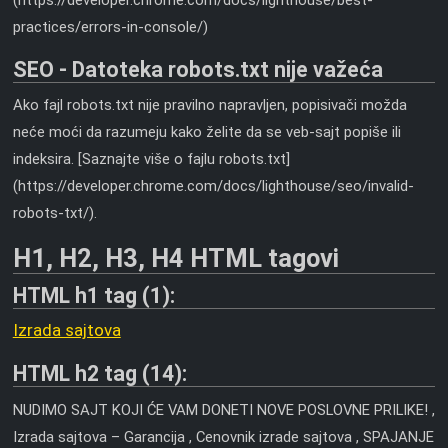
practices/errors-in-console/)
SEO - Datoteka robots.txt nije važeća
Ako fajl robots.txt nije pravilno napravljen, popisivači možda
neće moći da razumeju kako želite da se veb-sajt popiše ili
indeksira. [Saznajte više o fajlu robots.txt]
(https://developer.chrome.com/docs/lighthouse/seo/invalid-
robots-txt/).
H1, H2, H3, H4 HTML tagovi
HTML h1 tag (1):
Izrada sajtova
HTML h2 tag (14):
NUDIMO SAJT KOJI ĆE VAM DONETI NOVE POSLOVNE PRILIKE! ,
Izrada sajtova – Garancija , Cenovnik izrade sajtova , SPAJANJE