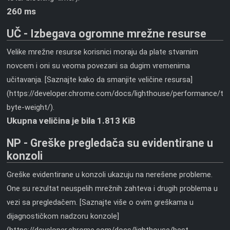
260 ms
UČ - Izbegava ogromne mrežne resurse
Velike mrežne resurse korisnici moraju da plate stvarnim
novcem i oni su veoma povezani sa dugim vremenima
učitavanja. [Saznajte kako da smanjite veličine resursa]
(https://developer.chrome.com/docs/lighthouse/performance/tot
byte-weight/).
Ukupna veličina je bila 1.813 KiB
NP - Greške pregledača su evidentirane u
konzoli
Greške evidentirane u konzoli ukazuju na nerešene probleme.
One su rezultat neuspelih mrežnih zahteva i drugih problema u
vezi sa pregledačem. [Saznajte više o ovim greškama u
dijagnostičkom nadzoru konzole]
(https://developer.chrome.com/docs/lighthouse/best-