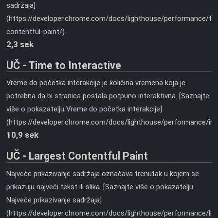
sadržaja]
(https://developer.chrome.com/docs/lighthouse/performance/fir
contentful-paint/).
2,3 sek
UČ - Time to Interactive
Vreme do početka interakcije je količina vremena koja je
potrebna da bi stranica postala potpuno interaktivna. [Saznajte
više o pokazatelju Vreme do početka interakcije]
(https://developer.chrome.com/docs/lighthouse/performance/inte
10,9 sek
UČ - Largest Contentful Paint
Najveće prikazivanje sadržaja označava trenutak u kojem se
prikazuju najveći tekst ili slika. [Saznajte više o pokazatelju
Najveće prikazivanje sadržaja]
(https://developer.chrome.com/docs/lighthouse/performance/lig