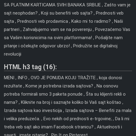
SA PLATNIM KARTICAMA SVIH BANAKA SRBIJE , Zašto vam je
sajt neophodan? , Koji su benefiti veb sajta? , Prednosti veb
sajta , Prednosti veb prodavnica , Kako mi to radimo? , Naši
partneri , Zahvaljujemo vam se na poverenju , Povezaćemo Vas
sa Vašim korisnicima na svim platformama! , Pošaljite nam
pitanje i očekujte odgovor ubrzo! , Pridružite se digitalnoj
revoluciji
HTML h3 tag (16):
MENI , INFO , OVO JE PONUDA KOJU TRAŽITE , koja donosi
rezultate , Kome je potrebna izrada sajtova? , Na osnovu
potreba formirali smo 3 paketa ponude , Šta su klijenti rekli o
nama? , Kliknite na broj i saznajte koliko bi Vaš sajt koštao ,
Izrada sajtova kao investicija , Izrada sajtova – Benefiti za mala
i velika preduzeća. , Evo nekih od prednosti e-trgovine; , Da li mi
treba veb sajt ako imam Facebook stranicu? , Aktuelnosti i
saveti , imate pitanje? , Pin It on Pinterest