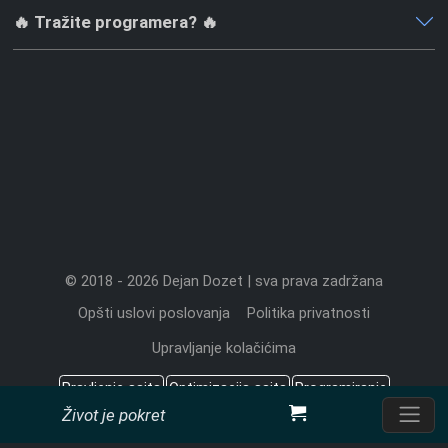
🔥 Tražite programera? 🔥
© 2018 - 2026 Dejan Dozet | sva prava zadržana
Opšti uslovi poslovanja
Politika privatnosti
Upravljanje kolačićima
Pravljenje sajta
Optimizacija sajta
Programiranje
Život je pokret
Sadržaj koji znači
Cena izrade sajta
Pretraživači
CMS