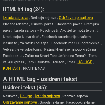
HTML h4 tag (24):
Izrada sajtova
Održavanje sajtova
, Redizajn sajtova ,
,
Plaćene reklame , Osnovni paket , Standardni paket , Premijum
paket , Izrada sajtova – Povoljnosti , Ako želite možete platiti
izradu sajta iz dva dela! , Facebook stranica nije u vašem
vlasništvu, za razliku od sajta. , Facebook ima SEO ograničenja. ,
Veb sajt je verodostojniji. , Pažnja klijenta je mnogo kraća na
Facebook-u. , Zašto su Stvari Tako Jeftine na Temu? , Temu
USLUGE
vs. AliExpress , Temu Iskustva , Telefon , Email ,
,
KONTAKT
, PRATITE NAS
A HTML tag - usidreni tekst
Usidreni tekst (85):
Usluge
Izrada sajtova
Naslovna ,
,
, Redizajn sajtova ,
Održavanje sajtova
, Google reklame , Facebook reklame ,