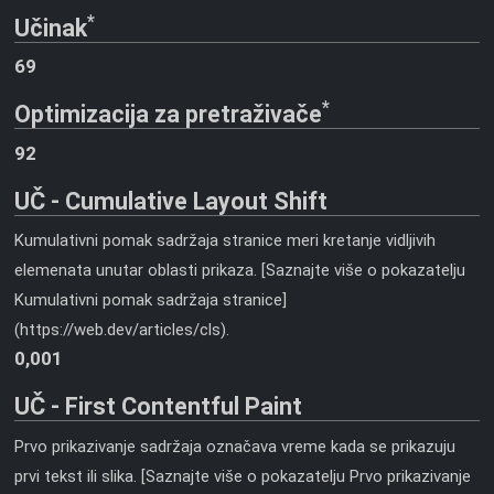
*
Učinak
69
*
Optimizacija za pretraživače
92
UČ - Cumulative Layout Shift
Kumulativni pomak sadržaja stranice meri kretanje vidljivih
elemenata unutar oblasti prikaza. [Saznajte više o pokazatelju
Kumulativni pomak sadržaja stranice]
(https://web.dev/articles/cls).
0,001
UČ - First Contentful Paint
Prvo prikazivanje sadržaja označava vreme kada se prikazuju
prvi tekst ili slika. [Saznajte više o pokazatelju Prvo prikazivanje