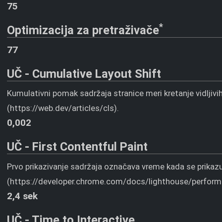
75
*
Optimizacija za pretraživače
77
UČ - Cumulative Layout Shift
Kumulativni pomak sadržaja stranice meri kretanje vidljivi
(https://web.dev/articles/cls).
0,002
UČ - First Contentful Paint
Prvo prikazivanje sadržaja označava vreme kada se prikazuju 
(https://developer.chrome.com/docs/lighthouse/performan
2,4 sek
UČ - Time to Interactive