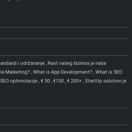
tandardi i održavanje , Rast vašeg biznisa je naša
edia Marketing? , What is App Development? , What is SEO
 SEO optimizacije , € 50 , €150 , € 200+ , StartUp solution je