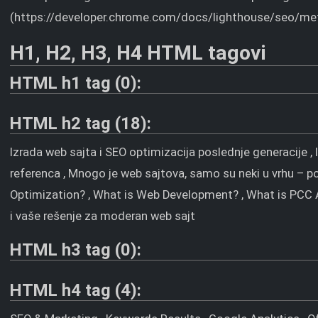
(https://developer.chrome.com/docs/lighthouse/seo/met
H1, H2, H3, H4 HTML tagovi
HTML h1 tag (0):
HTML h2 tag (18):
Izrada web sajta i SEO optimizacija poslednje generacije , 
referenca , Mnogo je web sajtova, samo su neki u vrhu – p
Optimization? , What is Web Development? , What is PCC 
i vaše rešenje za moderan web sajt
HTML h3 tag (0):
HTML h4 tag (4):