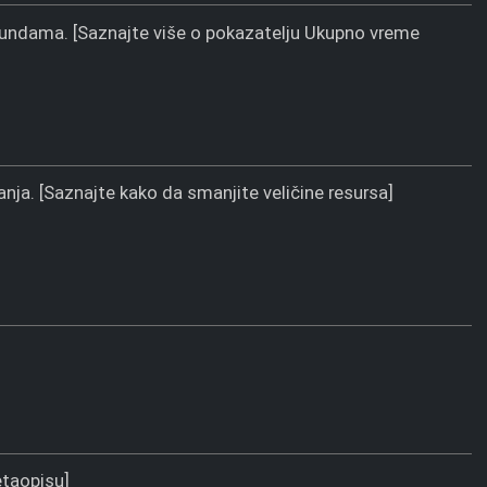
ekundama. [Saznajte više o pokazatelju Ukupno vreme
ja. [Saznajte kako da smanjite veličine resursa]
etaopisu]