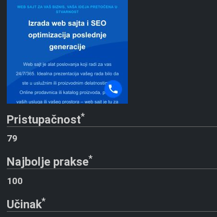
*
Pristupačnost
79
*
Najbolje prakse
100
*
Učinak