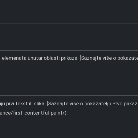
h elemenata unutar oblasti prikaza. [Saznajte više o pokazat
prvi tekst ili slika. [Saznajte više o pokazatelju Prvo prikaz
ce/first-contentful-paint/).