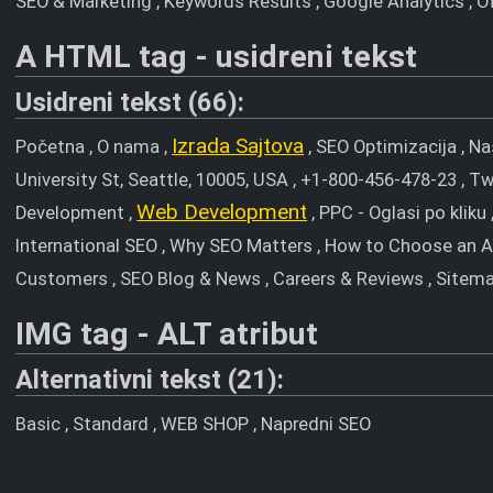
SEO & Marketing , Keywords Results , Google Analytics , 
A HTML tag - usidreni tekst
Usidreni tekst (66):
Izrada Sajtova
Početna , O nama ,
, SEO Optimizacija , Na
University St, Seattle, 10005, USA , +1-800-456-478-23 , Tw
Web Development
Development ,
, PPC - Oglasi po kliku 
International SEO , Why SEO Matters , How to Choose an A
Customers , SEO Blog & News , Careers & Reviews , Sitem
IMG tag - ALT atribut
Alternativni tekst (21):
Basic , Standard , WEB SHOP , Napredni SEO