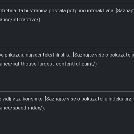
otrebna da bi stranica postala potpuno interaktivna. [Saznaj
nce/interactive/).
prikazuju najveći tekst ili slika. [Saznajte više o pokazatelj
nce/lighthouse-largest-contentful-paint/)
 vidljiv za korisnike. [Saznajte više o pokazatelju Indeks brzi
ance/speed-index/).