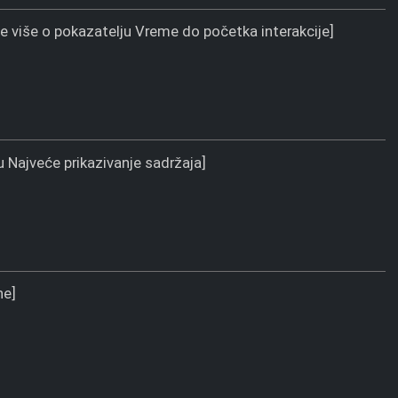
te više o pokazatelju Vreme do početka interakcije]
u Najveće prikazivanje sadržaja]
ne]