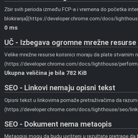
Zbir svih perioda između FCP-a i vremena do početka inte
blokiranja](https://developer.chrome.com/docs/lighthous
0 ms
UČ - Izbegava ogromne mrežne resurse
Velike mrežne resurse korisnici moraju da plate stvarnim
(https://developer.chrome.com/docs/lighthouse/performa
Ukupna veličina je bila 782 KiB
SEO - Linkovi nemaju opisni tekst
Opisni tekst u linkovima pomaže pretraživačima da razumej
(https://developer.chrome.com/docs/lighthouse/seo/link-
SEO - Dokument nema metaopis
Metaopisi mogu da budu uvršteni u rezultate pretrage da bi