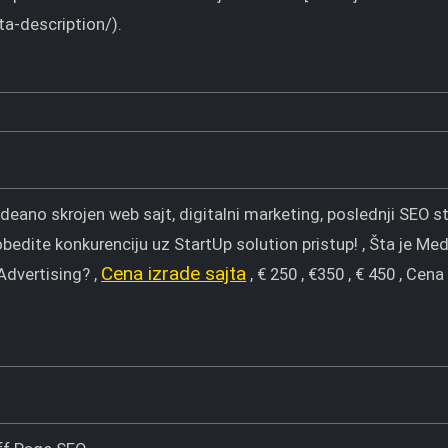
a-description/).
Ideano skrojen web sajt, digitalni marketing, poslednji SEO s
obedite konkurenciju uz StartUp solution pristup! , Šta je M
Cena izrade sajta
Advertising? ,
, € 250 , €350 , € 450 , Cena