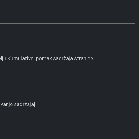
elju Kumulativni pomak sadržaja stranice]
ivanje sadržaja]