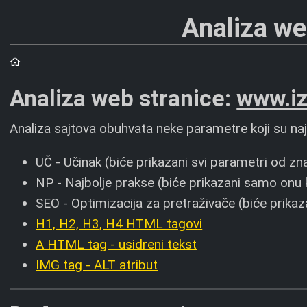
Analiza we
Početna
Analiza web stranice:
www.iz
Analiza sajtova obuhvata neke parametre koji su najučl
UČ - Učinak (biće prikazani svi parametri od zn
NP - Najbolje prakse (biće prikazani samo onu 
SEO - Optimizacija za pretraživače (biće prika
H1, H2, H3, H4 HTML tagovi
A HTML tag - usidreni tekst
IMG tag - ALT atribut