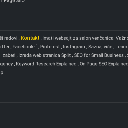
Off Page SEO
Kontakt
ši radovi ,
, Imati websajt za salon venčanica: Važnos
itter , Facebook-f , Pinterest , Instagram , Saznaj više , Lea
, Izaberi , Izrada web stranica Split , SEO for Small Business ,
gency , Keyword Research Explained , On Page SEO Explained 
ap