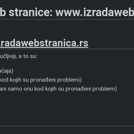
b stranice: www.izradaweb
radawebstranica.rs
jiviji, a to su:
ačaja)
kod kojih su pronađeni problemi)
zani samo onu kod kojih su pronađeni problemi)