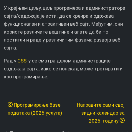
У крајњем циљу, циљ програмера и администратора
сајта/садржаја је исти: да се креира и одржава
функционалан и атрактиван веб сајт. Међутим, они
користе различите вештине и алате да би то
постигли и раде у различитим фазама развоја веб
сајта.
Рад у
CSS
-у се сматра делом администрације
садржаја сајта, иако се понекад може третирати и
као програмирање.
Програмирање базе
Направите сами свој
података (2025 услуга)
зидни календар за
2025. годину