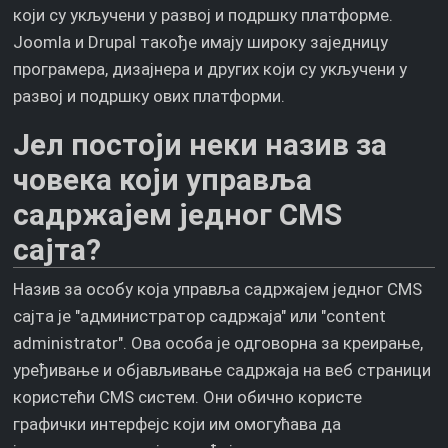
који су укључени у развој и подршку платформе.
Joomla и Drupal такође имају широку заједницу
програмера, дизајнера и других који су укључени у
развој и подршку ових платформи.
Јел постоји неки назив за
човека који управља
садржајем једног CMS
сајта?
Назив за особу која управља садржајем једног CMS
сајта је "администратор садржаја" или "content
administrator". Ова особа је одговорна за креирање,
уређивање и објављивање садржаја на веб страници
користећи CMS систем. Они обично користе
графички интерфејс који им омогућава да