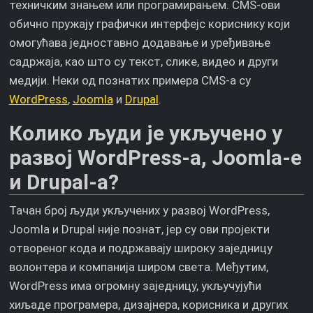
техничким знањем или програмирањем. CMS-ови
обично пружају графички интерфејс кориснику који
омогућава једноставно додавање и уређивање
садржаја, као што су текст, слике, видео и други
медији. Неки од познатих примера CMS-а су
WordPress
,
Joomla
и
Drupal
.
Колико људи је укључено у
развој WordPress-а, Joomla-е
и Drupal-а?
Тачан број људи укључених у развој WordPress,
Joomla и Drupal није познат, јер су ови пројекти
отвореног кода и подржавају широку заједницу
волонтера и компанија широм света. Међутим,
WordPress има огромну заједницу, укључујући
хиљаде програмера, дизајнера, корисника и других