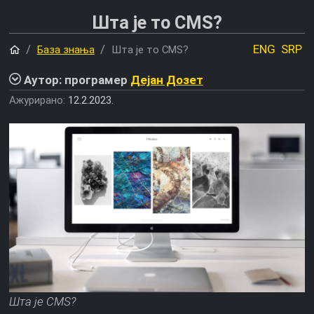
Шта је то CMS?
Почетна
ENG
SRP
База знања
Шта је то CMS?
Аутор: програмер
Дејан Дозет
Ажурирано:
12.2.2023.
Шта је CMS?