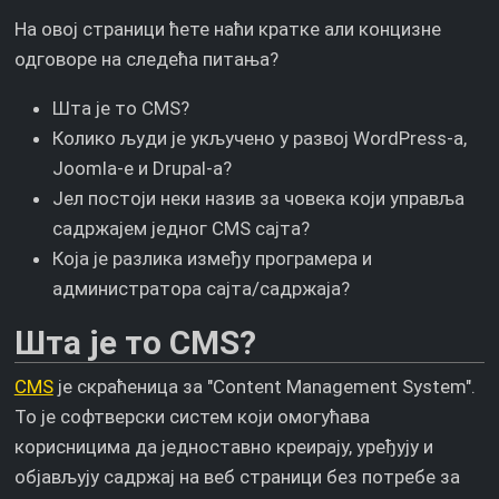
На овој страници ћете наћи кратке али концизне
одговоре на следећа питања?
Шта је то CMS?
Колико људи је укључено у развој WordPress-а,
Joomla-е и Drupal-а?
Јел постоји неки назив за човека који управља
садржајем једног CMS сајта?
Која је разлика између програмера и
администратора сајта/садржаја?
Шта је то CMS?
CMS
је скраћеница за "Content Management System".
То је софтверски систем који омогућава
корисницима да једноставно креирају, уређују и
објављују садржај на веб страници без потребе за