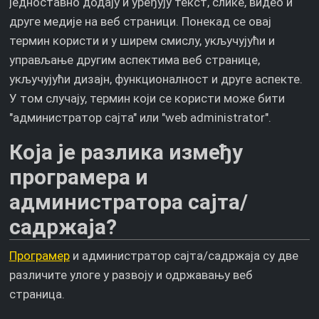
једноставно додају и уређују текст, слике, видео и
друге медије на веб страници. Понекад се овај
термин користи и у ширем смислу, укључујући и
управљање другим аспектима веб странице,
укључујући дизајн, функционалност и друге аспекте.
У том случају, термин који се користи може бити
"администратор сајта" или "web administrator".
Која је разлика између
програмера и
администратора сајта/
садржаја?
Програмер
и администратор сајта/садржаја су две
различите улоге у развоју и одржавању веб
страница.