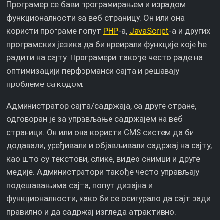
Програмер се бави програмирањем и израдом
функционалности за веб страницу. Он или она
користи програме попут
PHP
-а,
JavaScript
-а и других
програмских језика да би креирали функције које ће
радити на сајту. Програмери такође често раде на
оптимизацији перформанси сајта и решавају
проблеме са кодом.
Администратор сајта/садржаја, са друге стране,
одговоран је за управљање садржајем на веб
страници. Он или она користи CMS систем да би
додавали, уређивали и објављивали садржај на сајту,
као што су текстови, слике, видео снимци и друге
медије. Администратори такође често управљају
подешавањима сајта, попут дизајна и
функционалности, како би се осигурало да сајт ради
правилно и да садржај изгледа атрактивно.