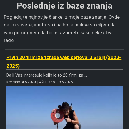
Poslednje iz baze znanja
Pogledajte najnovije članke iz moje baze znanja. Ovde
delim savete, uputstva i najbolje prakse sa ciljem da
vam pomognem da bolje razumete kako neke stvari
rade.
Prvih 20 firmi za 'Izrada web sajtova' u Srbiji (2020-
2025)
Da li Vas interesuje kojih je to 20 firmi za ...
Kreirano:
4.5.2020.
| Ažurirano:
19.6.2026.