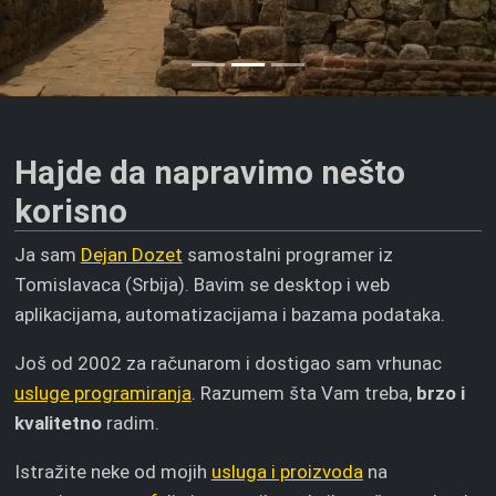
Hajde da napravimo nešto
korisno
Ja sam
Dejan Dozet
samostalni programer iz
Tomislavaca (Srbija). Bavim se desktop i web
aplikacijama, automatizacijama i bazama podataka.
Još od 2002 za računarom i dostigao sam vrhunac
usluge programiranja
. Razumem šta Vam treba,
brzo i
kvalitetno
radim.
Istražite neke od mojih
usluga i proizvoda
na