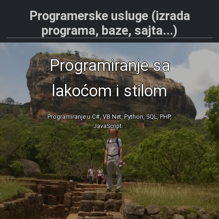
Programerske usluge (izrada
programa, baze, sajta...)
Programiranje sa
lakoćom i stilom
Programiranje u C#, VB.Net, Python, SQL, PHP,
JavaScript...
Prethodna
Nar