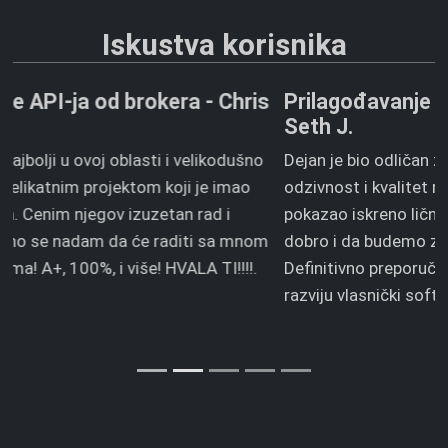
Iskustva korisnika
Prilagođavanje već izgrađenog softvera -
Seth J.
Dejan je bio odličan za saradnju. Njegove veštine,
odzivnost i kvalitet rada su bili vrhunski. Takođe je
pokazao iskreno lično interesovanje da sve protekne
dobro i da budemo zadovoljni krajnjim rezultatom.
Definitivno preporučujem Dejana svima koji žele da
razviju vlasnički softver.