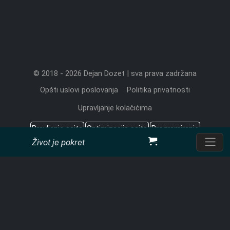
© 2018 - 2026 Dejan Dozet | sva prava zadržana
Opšti uslovi poslovanja
Politika privatnosti
Upravljanje kolačićima
Pravljenje sajta
Optimizacija sajta
Programiranje
Život je pokret
Sadržaj koji znači
Cena izrade sajta
Pretraživači
CMS
Dejan Dozet, programerske usluge
Pon-Pet: 9 - 17 h