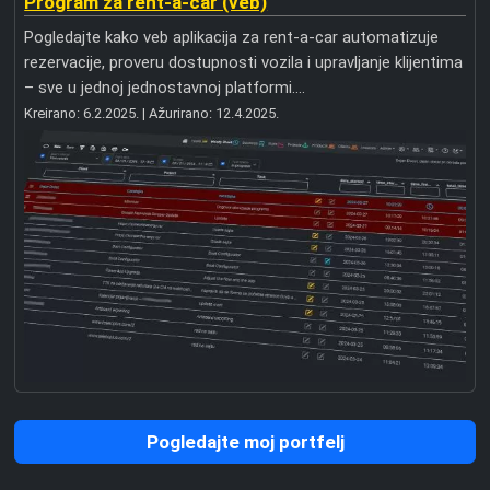
Program za rent-a-car (veb)
Pogledajte kako veb aplikacija za rent-a-car automatizuje
rezervacije, proveru dostupnosti vozila i upravljanje klijentima
– sve u jednoj jednostavnoj platformi....
Kreirano:
6.2.2025.
| Ažurirano:
12.4.2025.
Pogledajte moj portfelj