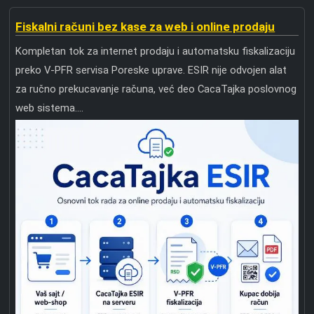
Fiskalni računi bez kase za web i online prodaju
Kompletan tok za internet prodaju i automatsku fiskalizaciju
preko V-PFR servisa Poreske uprave. ESIR nije odvojen alat
za ručno prekucavanje računa, već deo CacaTajka poslovnog
web sistema....