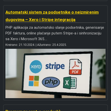
Automatski sistem za podsetnike o neizmirenim
dugovima – Xero i Stripe integracija
PHP aplikacija za automatsko slanje podsetnika, generisanje
PDF faktura, online plaćanje putem Stripe-a i sinhronizaciju
sa Xero i Microsoft 365....
Kreirano:
21.10.2024.
| Ažurirano:
25.4.2025.