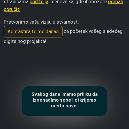
stranicama
portfelja
i cenovnika, gde ih možete
odmah
poručiti
.
Pretvorimo vašu viziju u stvarnost.
za početak vašeg sledećeg
Kontaktirajte me danas
digitalnog projekta!
Svakog dana imamo priliku da
iznenadimo sebe i otkrijemo
nešto novo.