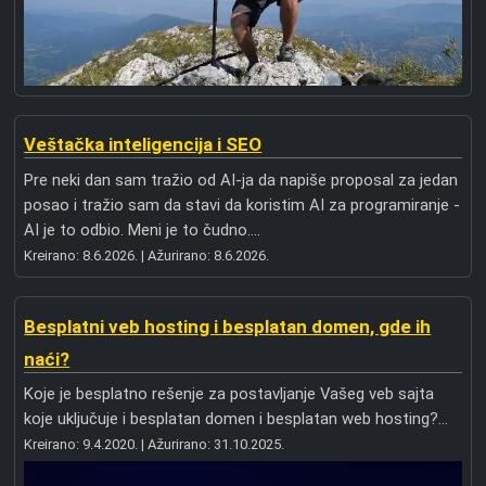
Veštačka inteligencija i SEO
Pre neki dan sam tražio od AI-ja da napiše proposal za jedan
posao i tražio sam da stavi da koristim AI za programiranje -
AI je to odbio. Meni je to čudno....
Kreirano:
8.6.2026.
| Ažurirano:
8.6.2026.
Besplatni veb hosting i besplatan domen, gde ih
naći?
Koje je besplatno rešenje za postavljanje Vašeg veb sajta
koje uključuje i besplatan domen i besplatan web hosting?...
Kreirano:
9.4.2020.
| Ažurirano:
31.10.2025.