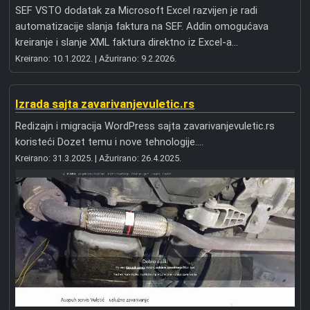
SEF VSTO dodatak za Microsoft Excel razvijen je radi
automatizacije slanja faktura na SEF. Addin omogućava
kreiranje i slanje XML faktura direktno iz Excel-a...
Kreirano:
10.1.2022.
| Ažurirano:
9.2.2026.
Izrada sajta zavarivanjevuletic.rs
Redizajn i migracija WordPress sajta zavarivanjevuletic.rs
koristeći Dozet temu i nove tehnologije....
Kreirano:
31.3.2025.
| Ažurirano:
26.4.2025.