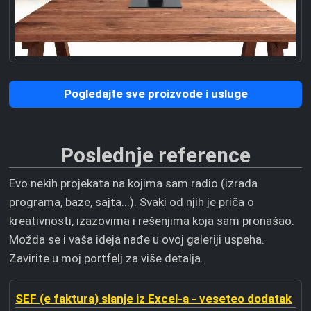
Pogledajte sve proizvode i usluge
Poslednje reference
Evo nekih projekata na kojima sam radio (izrada
programa, baze, sajta...). Svaki od njih je priča o
kreativnosti, izazovima i rešenjima koja sam pronašao.
Možda se i vaša ideja nađe u ovoj galeriji uspeha.
Zavirite u moj portfelj za više detalja.
SEF (e faktura) slanje iz Excel-a - veseteo dodatak