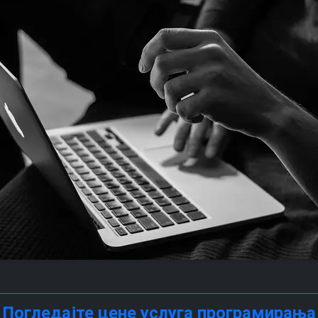
Погледајте цене услуга програмирања