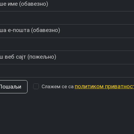
ше име (обавезно)
ша е-пошта (обавезно)
ш веб сајт (пожељно)
политиком приватнос
Слажем се са