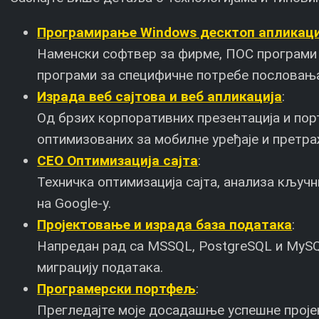
Програмирање Windows десктоп апликаци
Наменски софтвер за фирме, ПОС програми 
програми за специфичне потребе пословањ
Израда веб сајтова и веб апликација
:
Од брзих корпоративних презентација и пор
оптимизованих за мобилне уређаје и претра
СЕО Оптимизација сајта
:
Техничка оптимизација сајта, анализа кљу
на Google-у.
Пројектовање и израда база података
:
Напредан рад са MSSQL, PostgreSQL и MySQL
миграцију података.
Програмерски портфељ
:
Прегледајте моје досадашње успешне пројек