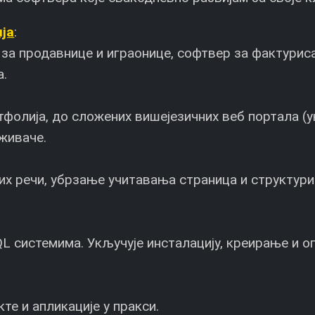
ја
:
за продавнице и играонице, софтвер за фактуриса
а.
тфолија, до сложених вишејезичних веб портала (
живаче.
чних речи, убрзање учитавања страница и структу
 системима. Укључује инсталацију, креирање и о
те и апликације у пракси.