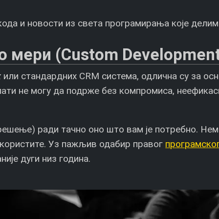
кода и новости из света програмирања које делим
о мери (Custom Developmen
x
или стандардних CRM система, одлична су за осн
алати не могу да подрже без компромиса, неефика
шење) ради тачно оно што вам је потребно. Нема 
е користите. Уз пажљив одабир правог
програмског
није дуги низ година.