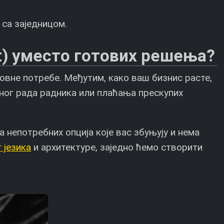
 са заједницом.
t) уместо готових решења?
овне потребе. Међутим, како ваш бизнис расте,
сног рада радника или плаћања прескупих
непотребних опција које вас збуњују и нема
 језика
и архитектуре, заједно ћемо створити