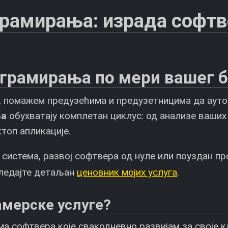
грамирања: израда софтв
грамирања по мери вашег 
), помажем предузећима и предузетницима да аутом
ња
обухватају комплетан циклус: од анализе ваших 
топ апликације.
 система, развој софтвера од нуле или поуздан пр
ледајте детаљан
ценовник мојих услуга
.
амерске услуге?
а софтвера које свакодневно развијам за своје кл