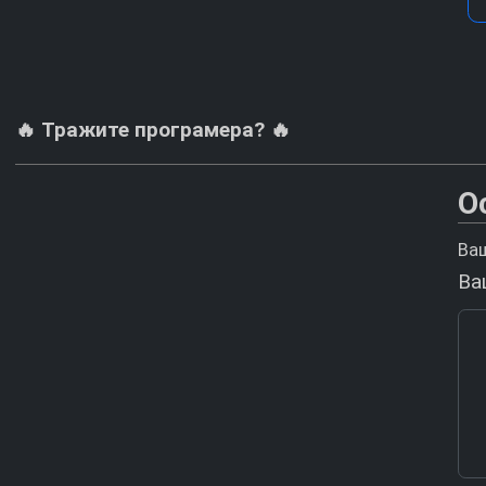
🔥 Тражите програмера? 🔥
О
Ваш
Ва