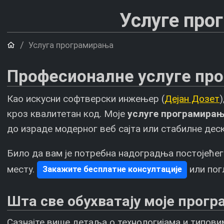
Услуге про
Почетна
Услуга програмирања
Професионалне услуге про
Као искусни софтверски инжењер (
Дејан Дозет
кроз квалитетан код. Моје
услуге програмира
до израде модерног веб сајта или стабилне деск
Било да вам је потребна надоградња постојећег
месту.
или пог
Закажите бесплатне консултације
Шта све обухватају моје прогр
Сазнајте више детаља о технологијама и типовим