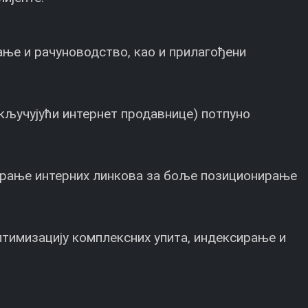
ње и рачуноводство, као и прилагођени
укључујући интернет продавнице) потпуно
рирање интерних линкова за боље позиционирање
птимизацију комплексних упита, индексирање и