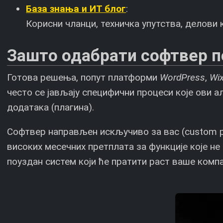
База знања и ИТ блог
:
Корисни чланци, техничка упутства, делови 
Зашто одабрати софтвер п
Готова решења, попут платформи
WordPress
,
Wi
често се јављају специфични процеси које ови 
додатака (плагина).
Софтвер направљен искључиво за вас (custom ре
високих месечних претплата за функције које н
поуздан систем који ће пратити раст ваше компа