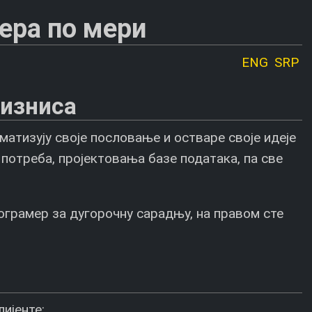
ера по мери
ENG
SRP
бизниса
атизују своје пословање и остваре своје идеје
потреба, пројектовања базе података, па све
ограмер за дугорочну сарадњу, на правом сте
ијенте: