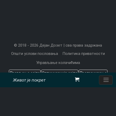
© 2018 - 2026 Дејан Дозет | сва права задржана
Општи услови пословања
Политика приватности
Управљање колачићима
Прављење сајта
Оптимизација сајта
Програмирање
Живот је покрет
Садржај који значи
Цена прављења сајта
Претраживачи
CMS
Дејан Дозет, програмерске услуге
Пон-Пет: 9 - 17ч