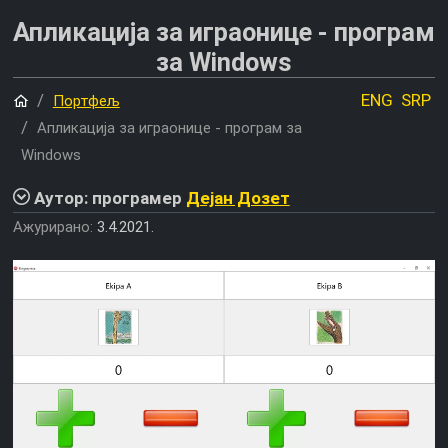
Апликација за играонице - програм
за Windows
Почетна
ENG
SRP
Портфељ
Апликација за играонице - програм за
Windows
Аутор: програмер
Дејан Дозет
Ажурирано:
3.4.2021.