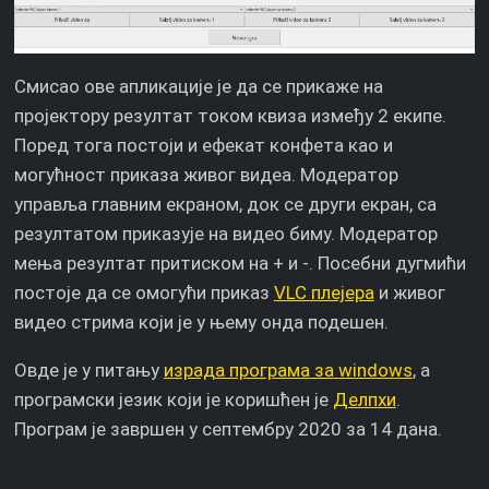
Смисао ове апликације је да се прикаже на
пројектору резултат током квиза између 2 екипе.
Поред тога постоји и ефекат конфета као и
могућност приказа живог видеа. Модератор
управља главним екраном, док се други екран, са
резултатом приказује на видео биму. Модератор
мења резултат притиском на + и -. Посебни дугмићи
постоје да се омогући приказ
VLC плејера
и живог
видео стрима који је у њему онда подешен.
Овде је у питању
израда програма за windows
, а
програмски језик који је коришћен је
Делпхи
.
Програм је завршен у септембру 2020 за 14 дана.