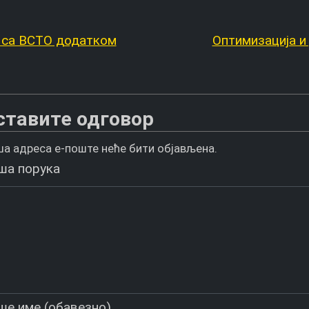
са ВСТО додатком
Оптимизација и
ставите одговор
а адреса е-поште неће бити објављена.
ша порука
ше име (обавезно)