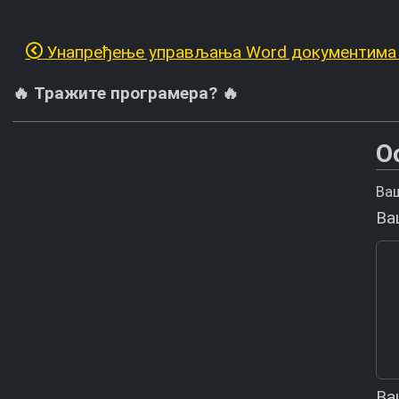
Унапређење управљања Word документима 
🔥 Тражите програмера? 🔥
О
Ваш
Ва
Ва