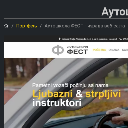
Ауто
Почетна
Портфељ
Аутошкола ФЕСТ - израда веб сајта