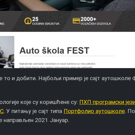
е то и добити. Најбољи пример је сајт аутошколе
нологије које су коришћене су:
ПХП програмски јез
МС
. У питању је сајт типа
Портфолио аутошколе
. П
 је направљен 2021 Јануар.