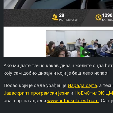
Ако ми дате тачно какав дизајн желите онда ћет
коју сам добио дизајн и који је баш лепо испао!
Посао који је овде урађен је
Израда сајта
, а тех
Јаваскрипт програмски језик
и
НоЕмСтилОК Ц
овај сајт на адреси
www.autoskolafest.com
. Сајт