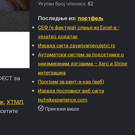
Укупан број чланака:
82
Последње из:
портфељ
СЕФ (е фактура) слање из Excel-а -
veseteo додатак
Израда сајта zavarivanjevuletic.rs
Аутоматски систем за подсетнике о
неизмиреним дуговима – Xero и Stripe
интеграција
 ФЕСТ за
Програм за рент-а-кар (веб)
Израда пословног веб сајта
putnikexperience.com
ик
,
ХТМЛ
,
Прикажи више
осетите