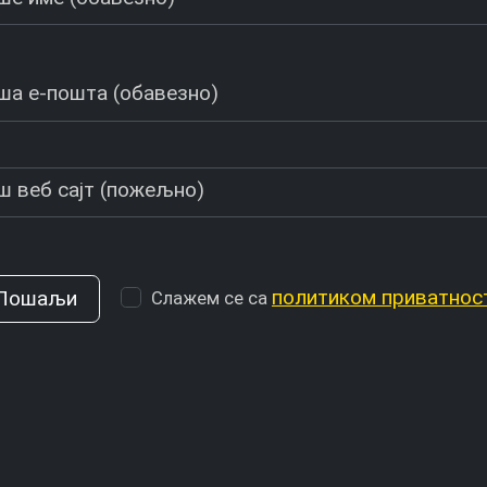
ша е-пошта (обавезно)
ш веб сајт (пожељно)
политиком приватнос
Слажем се са