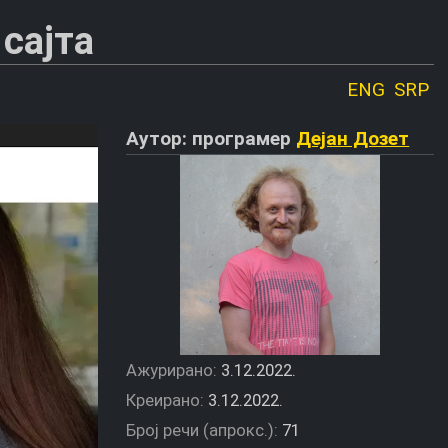
сајта
ENG
SRP
Аутор: програмер
Дејан Дозет
Ажурирано:
3.12.2022.
Креирано:
3.12.2022.
Број речи (апрокс.):
71