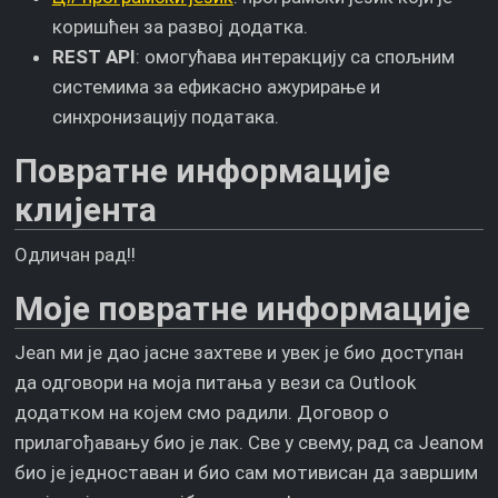
коришћен за развој додатка.
REST API
: омогућава интеракцију са спољним
системима за ефикасно ажурирање и
синхронизацију података.
Повратне информације
клијента
Одличан рад!!
Моје повратне информације
Jean ми је дао јасне захтеве и увек је био доступан
да одговори на моја питања у вези са Outlook
додатком на којем смо радили. Договор о
прилагођавању био је лак. Све у свему, рад са Jeanом
био је једноставан и био сам мотивисан да завршим