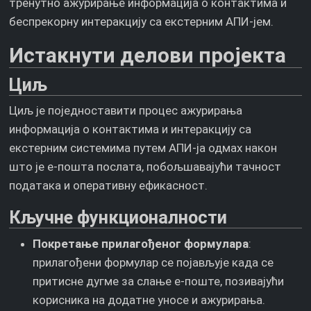
тренутно ажурирање информација о контактима и
беспрекорну интеракцију са екстерним АПИ-јем.
Истакнути делови пројекта
Циљ
Циљ је поједноставити процес ажурирања
информација о контактима и интеракцију са
екстерним системима путем АПИ-ја одмах након
што је е-пошта послата, побољшавајући тачност
података и оперативну ефикасност.
Кључне функционалности
Покретање прилагођеног формулара
:
прилагођени формулар се појављује када се
притисне дугме за слање е-поште, позивајући
корисника на додатне уносе и ажурирања.