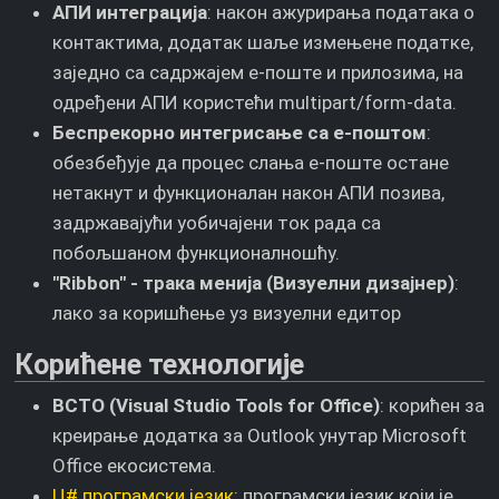
АПИ интеграција
: након ажурирања података о
контактима, додатак шаље измењене податке,
заједно са садржајем е-поште и прилозима, на
одређени АПИ користећи multipart/form-data.
Беспрекорно интегрисање са е-поштом
:
обезбеђује да процес слања е-поште остане
нетакнут и функционалан након АПИ позива,
задржавајући уобичајени ток рада са
побољшаном функционалношћу.
"Ribbon" - трака менија (Визуелни дизајнер)
:
лако за коришћење уз визуелни едитор
Корићене технологије
ВСТО (Visual Studio Tools for Office)
: корићен за
креирање додатка за Outlook унутар Microsoft
Office екосистема.
Ц# програмски језик
: програмски језик који је