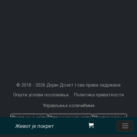
© 2018 - 2026 Дејан Дозет | сва права задржана
Општи услови пословања
Политика приватности
Управљање колачићима
Прављење сајта
Оптимизација сајта
Програмирање
Живот је покрет
Садржај који значи
Цена прављења сајта
Претраживачи
CMS