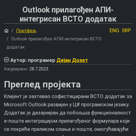
Outlook прилагођен АПИ-
интегрисан ВСТО додатак
Почетна
ENG
SRP
Портфељ
Outlook прилагођен АПИ-интегрисан ВСТО
додатак
Аутор: програмер
Дејан Дозет
Ажурирано:
28.7.2023.
Преглед пројекта
Клијент је захтевао софистицирани ВСТО додатак за
Microsoft Outlook развијен у Ц# програмском језику.
Додатак је дизајниран да побољша функционалност
е-поште интеграцијом прилагођеног формулара који
се покреће приликом слања е-поште, омогућавајући