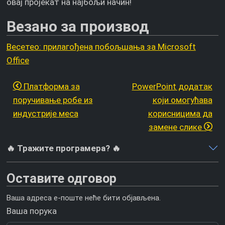
овај пројекат на најбољи начин!
Везано за производ
Весетео: прилагођена побољшања за Microsoft
Office
Платформа за
PowerPoint додатак
поручивање робе из
који омогућава
индустрије меса
корисницима да
замене слике
🔥 Тражите програмера? 🔥
Оставите одговор
Ваша адреса е-поште неће бити објављена.
Ваша порука