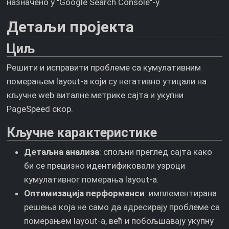
назначено у "Google Search Console"-у.
Детаљи пројекта
Циљ
Решити и исправити проблеме са кумулативним
померањем layout-а који су негативно утицали на
кључне web виталне метрике сајта и укупни
PageSpeed скор.
Кључне карактеристике
Детаљна анализа
: спољни преглед сајта како
би се прецизно идентификовали узроци
кумулативног померања layout-а.
Оптимизација перформанси
: имплементирана
решења која не само да адресирају проблеме са
померањем layout-а, већ и побољшавају укупну