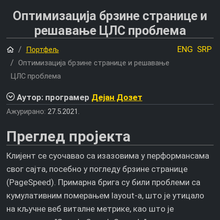
Оптимизација брзине странице и
решавање ЦЛС проблема
Почетна
ENG
SRP
Портфељ
Оптимизација брзине странице и решавање
ЦЛС проблема
Аутор: програмер
Дејан Дозет
Ажурирано:
27.5.2021.
Преглед пројекта
Клијент се суочавао са изазовима у перформансама
свог сајта, посебно у погледу брзине странице
(PageSpeed). Примарна брига су били проблеми са
кумулативним померањем layout-а, што је утицало
на кључне веб виталне метрике, као што је