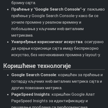
брзину сајта.
Праћење у "Google Search Console"-у
: пажљиво
праћење у Google Search Console-у како би се
уочиле промене у реалном времену и
побољшања у кључним web виталним
метрикама.
Унапређење корисничког искуства
: осигурано
да крајњи корисници сајта имају беспрекорно
искуство, без неочекиваних промена у layout-у.
Коришћене технологије
Google Search Console
: коришћен за праћење и
потврду кључних web виталних метрика сајта и
других повезаних метрика.
PageSpeed Insights
: коришћен Google Алат
PageSpeed Insights за идентификацију и
решавање проблема са перформансама.