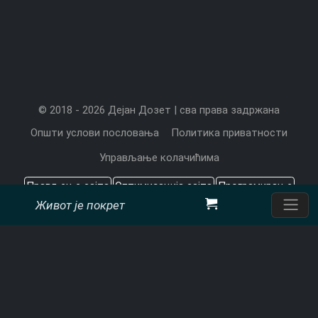
© 2018 - 2026 Дејан Дозет | сва права задржана
Општи услови пословања
Политика приватности
Управљање колачићима
Прављење сајта
Оптимизација сајта
Програмирање
Живот је покрет
Садржај који значи
Цена прављења сајта
Претраживачи
CMS
Дејан Дозет, програмерске услуге
Пон-Пет: 9 - 17ч