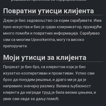
Повратни утисци клијента
Дејан је био задовољство са којим сарађивати. Има
пуно искуства и био је сјајан комуникатор, пружајући
много помоћи и повратних информација. Сарађивао
сам са многим Upworkerima, могу га високо
препоручити.
Моји утисци за клијента
Пројекат је био брз, са клијентом који је био
изузетно кооперативан и проактиван. Успео сам
брзо да понудим решење, и драго ми је да је
направило значајну разлику. Велика љубазност
клијента да награди труд је била веома цењена, и
увек сам овде за даљу помоћ.