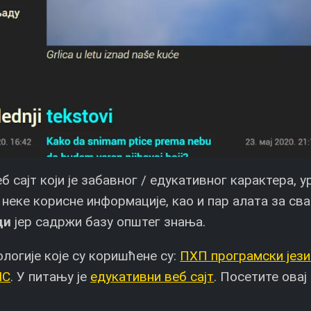
 сајт који је забавног / едукативног карактера, ур
и неке корисне информације, као и пар алата за св
ци
јер садржи базу општег знања.
нологије које су коришћене су:
ПХП програмски јези
МС
. У питању је
едукативни веб сајт
. Посетите овај 