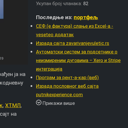
Укупан број чланака:
82
Последње из:
портфељ
СЕФ (е фактура) слање из Excel-а -
veseteo додатак
Израда сајта zavarivanjevuletic.rs
Аутоматски систем за подсетнике о
неизмиреним дуговима – Xero и Stripe
интеграција
ађен ја на
Програм за рент-а-кар (веб)
акодневну
Израда пословног веб сајта
putnikexperience.com
Прикажи више
к
,
ХТМЛ
,
сајт на