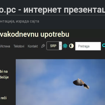
рс - интернет презентац
нтација, израда сајта