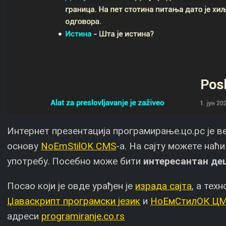
Интернет презентација програмирање.цо.рс је веб
основу
NoEmStilOK CMS
-а. На сајту можете наћ
употребу. Посебно може бити
интересантан де
Посао који је овде урађен је
израда сајта
, а тех
Џаваскрипт програмски језик
и
НоЕмСтилОК Ц
адреси
programiranje.co.rs