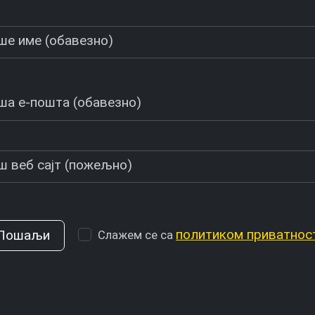
ше име (обавезно)
ша е-пошта (обавезно)
ш веб сајт (пожељно)
политиком приватнос
Слажем се са