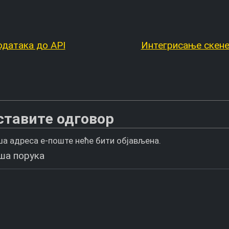
одатака до API
Интегрисање скенер
ставите одговор
а адреса е-поште неће бити објављена.
ша порука