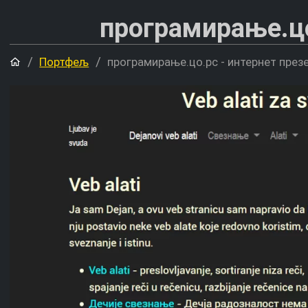
програмирање.цо.
Почетна
Портфељ
програмирање.цо.рс - интернет презе