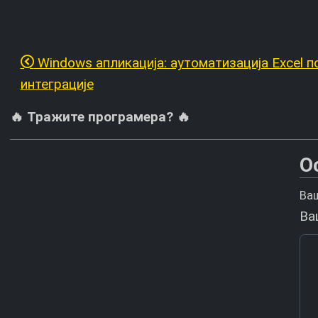
Windows апликација: аутоматизација Excel п
интеграције
🔥 Тражите програмера? 🔥
О
Ваш
Ва