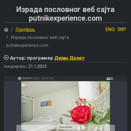
Израда пословног веб сајта
putnikexperience.com
Почетна
ENG
SRP
Портфељ
Израда пословног веб сајта
putnikexperience.com
Аутор: програмер
Дејан Дозет
Ажурирано:
21.1.2025.