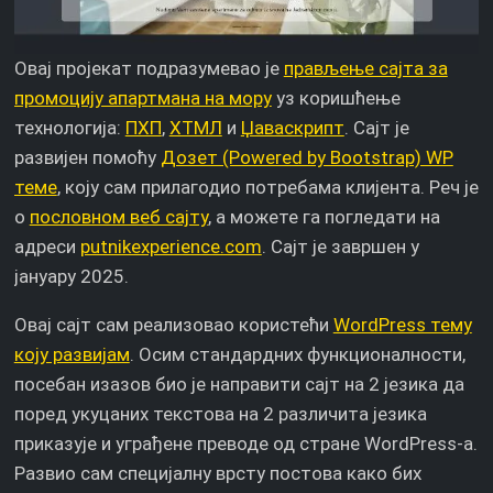
Овај пројекат подразумевао је
прављење сајта за
промоцију апартмана на мору
уз коришћење
технологија:
ПХП
,
ХТМЛ
и
Џаваскрипт
. Сајт је
развијен помоћу
Дозет (Powered by Bootstrap) WP
теме
, коју сам прилагодио потребама клијента. Реч је
о
пословном веб сајту
, а можете га погледати на
адреси
putnikexperience.com
. Сајт је завршен у
јануару 2025.
Овај сајт сам реализовао користећи
WordPress тему
коју развијам
. Осим стандардних функционалности,
посебан изазов био је направити сајт на 2 језика да
поред укуцаних текстова на 2 различита језика
приказује и уграђене преводе од стране WordPress-а.
Развио сам специјалну врсту постова како бих