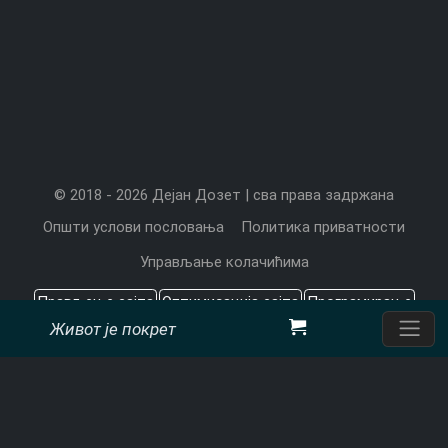
© 2018 - 2026 Дејан Дозет | сва права задржана
Општи услови пословања
Политика приватности
Управљање колачићима
Прављење сајта
Оптимизација сајта
Програмирање
Живот је покрет
Садржај који значи
Цена прављења сајта
Претраживачи
CMS
Дејан Дозет, програмерске услуге
Пон-Пет: 9 - 17ч