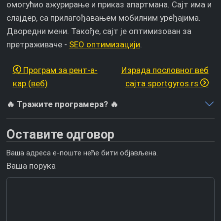
омогућио ажурирање и приказ апартмана. Сајт има и
слајдер, са прилагођавањем мобилним уређајима.
Дворедни мени. Такође, сајт је оптимизован за
претраживаче -
SEO оптимизацији
.
Програм за рент-а-
Израда пословног веб
кар (веб)
сајта sportgyros.rs
🔥 Тражите програмера? 🔥
Оставите одговор
Ваша адреса е-поште неће бити објављена.
Ваша порука