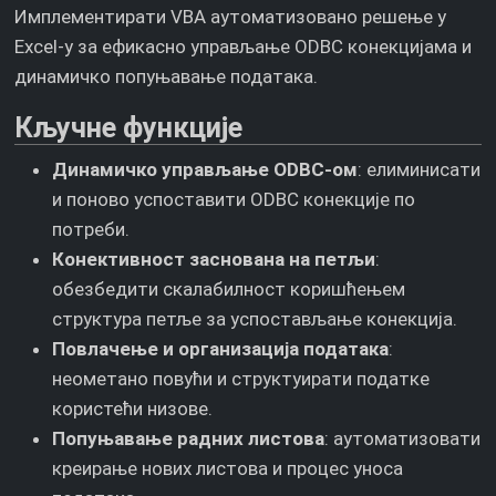
Имплементирати VBA аутоматизовано решење у
Excel-у за ефикасно управљање ODBC конекцијама и
динамичко попуњавање података.
Кључне функције
Динамичко управљање ODBC-ом
: елиминисати
и поново успоставити ODBC конекције по
потреби.
Конективност заснована на петљи
:
обезбедити скалабилност коришћењем
структура петље за успостављање конекција.
Повлачење и организација података
:
неометано повући и структуирати податке
користећи низове.
Попуњавање радних листова
: аутоматизовати
креирање нових листова и процес уноса