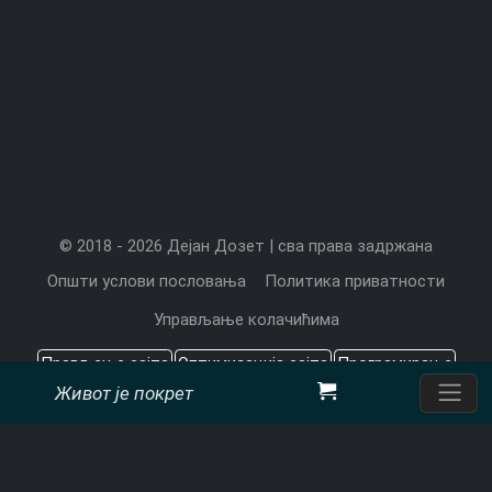
© 2018 - 2026 Дејан Дозет | сва права задржана
Општи услови пословања
Политика приватности
Управљање колачићима
Прављење сајта
Оптимизација сајта
Програмирање
Живот је покрет
Садржај који значи
Цена прављења сајта
Претраживачи
CMS
Дејан Дозет, програмерске услуге