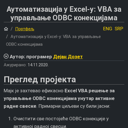
Аутоматизација у Excel-у: VBA за
управљање ODBC конекцијама
Почетна
ENG
SRP
Портфељ
Аутоматизација у Excel-у: VBA за управљање
ODBC конекцијама
Аутор: програмер
Дејан Дозет
Ажурирано:
14.11.2020.
Преглед пројекта
Мајк је захтевао ефикасно
Excel VBA решење за
управљање ODBC конекцијама унутар активне
радне свеске
. Примарни циљеви су били јасни:
Очистити све постојеће ODBC конекције у
активној радној свесци.