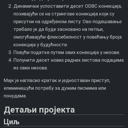
Динамички успоставити десет ODBC конекција,
позивајући се на стрингове конекција који су
присутни на одређеном листу. Ово подешавање
требало је да буде засновано на петљи,
омогућавајући флексибилност у повећању броја
конекција у будућности.
Повући податке путем ових конекција у низове.
Попунити десет нових радних листова подацима
из ових низова.
Мајк је нагласио кратак и једноставан приступ,
елиминишући потребу за дужим писмима или
понудама.
Детаљи пројекта
Циљ