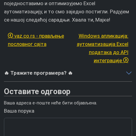
поједноставимо и оптимизујемо Excel
аутоматизацију, и то смо заједно постигли. Радујем
се нашој следећој сарадњи. Хвала ти, Мајке!
vaz.co.rs - прављење
Windows апликација:
пословног сајта
аутоматизација Excel
података до API
интеграције
🔥 Тражите програмера? 🔥
Оставите одговор
Ваша адреса е-поште неће бити објављена.
Ваша порука