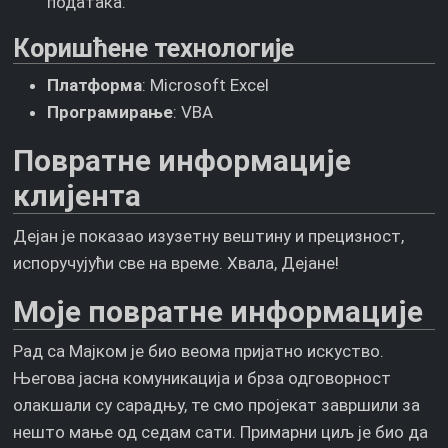
података.
Коришћене технологије
Платформа
: Microsoft Excel
Програмирање
: VBA
Повратне информације
клијента
Дејан је показао изузетну вештину и прецизност,
испоручујући све на време. Хвала, Дејане!
Моје повратне информације
Рад са Мајком је био веома пријатно искуство.
Његова јасна комуникација и брза одговорност
олакшали су сарадњу, те смо пројекат завршили за
нешто мање од седам сати. Примарни циљ је био да