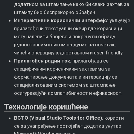
додатком за штампање како би сваки захтев за
штампу био беспрекорно обрађен.
Интерактивни кориснички интерфејс
: укључује
прилагођени текстуални оквир где корисници
могу налепити бројеве и покренути обраду
једноставним кликом на дугме за почетак,
чинећи операцију једноставном и user-friendly.
Прилагођен радни ток
: прилагођава се
специфичним корисничким захтевима за
форматирање докумената и интеракцију са
специјализованим системом за штампање,
осигуравајући компатибилност и ефикасност.
Технологије коришћене
ВСТО (Visual Studio Tools for Office)
: користи
се за унапређење постојећег додатка унутар