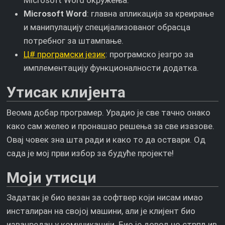
Microsoft Word окружења.
Microsoft Word
: главна апликација за креирање
и манипулацију специјализованог обрасца
потребног за штампање.
Ц# програмски језик
: програмско језгро за
имплементацију функционалности додатка.
Утисак клијента
Веома добар програмер. Урадио је све тачно онако
како сам желео и пронашао решења за све изазове.
Овај човек зна шта ради и како то да оствари. Од
сада је мој први избор за будуће пројекте!
Моји утисци
Задатак је био везан за софтвер који нисам имао
инсталиран на својој машини, али је клијент био
изванредан у комуникацији. Био је довољно стрпљив