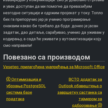
и увек доступан да ми помогне да превазиђем
незгодне ситуације и одржим пројекат у току. Топло
бих га препоручио јер је учинио програмирање
онаквим какво би требало да буде: донео је јасан
задатак, дао детаље, сарађивао, учинио да уживам у
кодирању, а сада ће уживати у аутоматизацији коју
смо направили!
Повезано са производом
Veseteo: прилагођена унапређења за Microsoft Office
Оптимизација и
ВСТО додатак за
убрзање PostgreSQL
Outlook обавештења о
система базе
завршетку састанка са
података
тајмером за
одбројавање