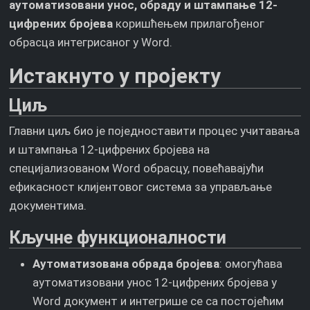
аутоматизовани унос, обраду и штампање 12-
цифрених бројева
коришћењем прилагођеног
обрасца интегрисаног у Word.
Истакнуто у пројекту
Циљ
Главни циљ био је поједноставити процес учитавања
и штампања 12-цифрених бројева на
специјализованом Word обрасцу, повећавајући
ефикасност клијентовог система за управљање
документима.
Кључне функционалности
Аутоматизована обрада бројева
: омогућава
аутоматизовани унос 12-цифрених бројева у
Word документ и интегрише се са постојећим