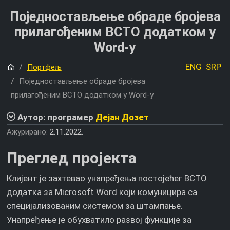
Поједностављење обраде бројева
прилагођеним ВСТО додатком у
Word-у
Почетна
ENG
SRP
Портфељ
Поједностављење обраде бројева
прилагођеним ВСТО додатком у Word-у
Аутор: програмер
Дејан Дозет
Ажурирано:
2.11.2022.
Преглед пројекта
Клијент је захтевао унапређења постојећег ВСТО
додатка за Microsoft Word који комуницира са
специјализованим системом за штампање.
Унапређење је обухватило развој функције за