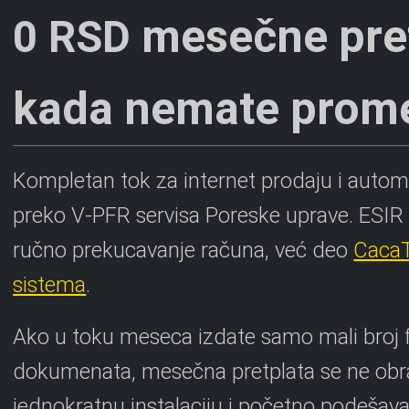
mesečne pre
0 RSD
kada nemate prome
Kompletan tok za internet prodaju i automa
preko V-PFR servisa Poreske uprave. ESIR n
ručno prekucavanje računa, već deo
CacaT
sistema
.
Ako u toku meseca izdate samo mali broj f
dokumenata, mesečna pretplata se ne obr
jednokratnu instalaciju i početno podešav