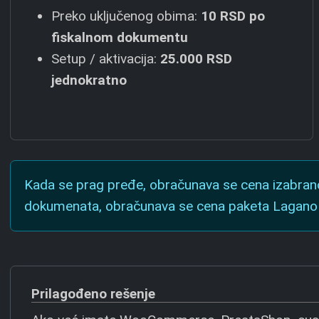
Preko uključenog obima:
10 RSD
po
fiskalnom dokumentu
Setup / aktivacija:
25.000 RSD
jednokratno
Kada se prag pređe, obračunava se cena izabranog
dokumenata, obračunava se cena paketa Lagano 
Prilagođeno rešenje