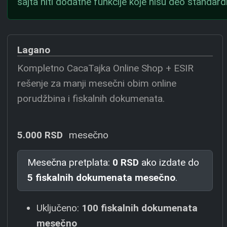
sajta niti dodatne funkcije koje nisu deo standardn
Lagano
Kompletno CacaTajka Online Shop + ESIR
rešenje za manji mesečni obim online
porudžbina i fiskalnih dokumenata.
5.000 RSD
mesečno
Mesečna pretplata:
0 RSD
ako izdate do
5 fiskalnih dokumenata mesečno
.
Uključeno:
100 fiskalnih dokumenata
mesečno