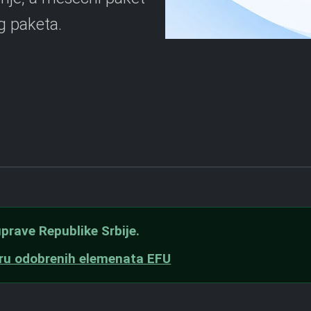
g paketa.
prave Republike Srbije.
tru odobrenih elemenata EFU