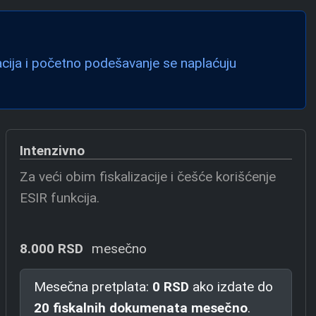
cija i početno podešavanje se naplaćuju
Intenzivno
Za veći obim fiskalizacije i češće korišćenje
ESIR funkcija.
8.000 RSD
mesečno
Mesečna pretplata:
0 RSD
ako izdate do
20 fiskalnih dokumenata mesečno
.