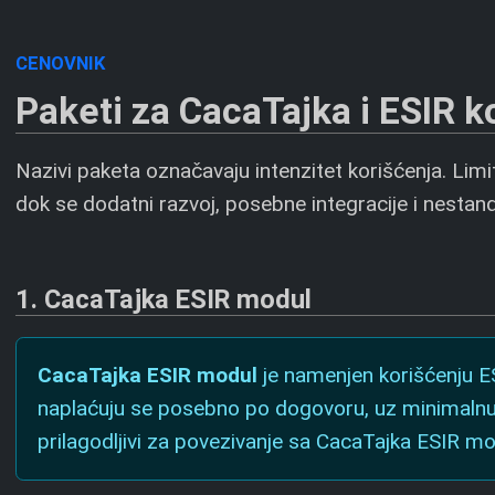
CENOVNIK
Paketi za CacaTajka i ESIR k
Nazivi paketa označavaju intenzitet korišćenja. Limi
dok se dodatni razvoj, posebne integracije i nesta
1. CacaTajka ESIR modul
CacaTajka ESIR modul
je namenjen korišćenju ES
naplaćuju se posebno po dogovoru, uz minimaln
prilagodljivi za povezivanje sa CacaTajka ESIR m