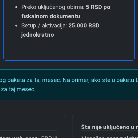
Preko uključenog obima:
5 RSD
po
fiskalnom dokumentu
Setup / aktivacija:
25.000 RSD
jednokratno
 paketa za taj mesec. Na primer, ako ste u paketu Lag
za taj mesec.
Šta nije uključeno 