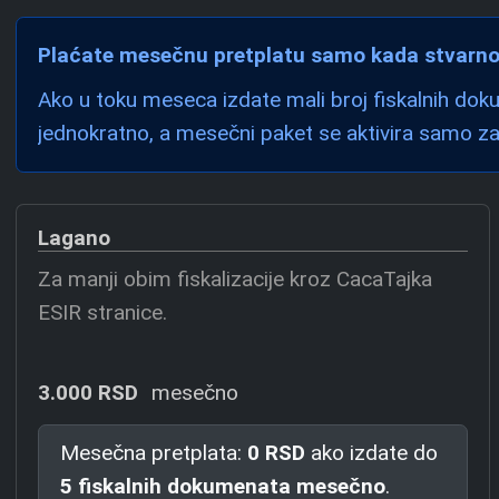
Plaćate mesečnu pretplatu samo kada stvarno 
Ako u toku meseca izdate mali broj fiskalnih dok
jednokratno, a mesečni paket se aktivira samo z
Lagano
Za manji obim fiskalizacije kroz CacaTajka
ESIR stranice.
3.000 RSD
mesečno
Mesečna pretplata:
0 RSD
ako izdate do
5 fiskalnih dokumenata mesečno
.