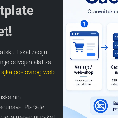
tplate
t!
tsku fiskalizaciju
ije odvojen alat za
ajka poslovnog web
iskalnih
ačunava. Plaćate
anje, a mesečni paket