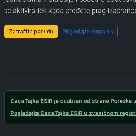
se aktivira tek kada pređete prag izabrano
Zatražite ponudu
Pogledajte cenovnik
CacaTajka ESIR je odobren od strane Poreske u
Pogledajte CacaTajka ESIR u zvaničnom regis