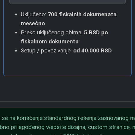
Uključeno:
700 fiskalnih dokumenata
mesečno
Preko uključenog obima:
5 RSD
po
fiskalnom dokumentu
Setup / povezivanje:
od
40.000 RSD
se na korišćenje standardnog rešenja zasnovanog na
ebno prilagođenog website dizajna, custom stranice,