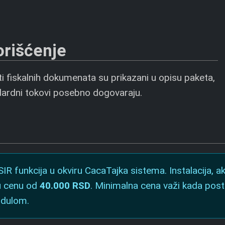
orišćenje
ti fiskalnih dokumenata su prikazani u opisu paketa,
ndardni tokovi posebno dogovaraju.
IR funkcija u okviru CacaTajka sistema. Instalacija, a
u cenu od
40.000 RSD
. Minimalna cena važi kada post
odulom.