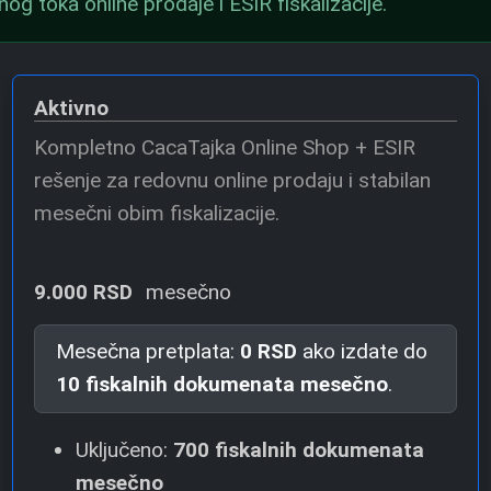
og toka online prodaje i ESIR fiskalizacije.
Aktivno
Kompletno CacaTajka Online Shop + ESIR
rešenje za redovnu online prodaju i stabilan
mesečni obim fiskalizacije.
9.000 RSD
mesečno
Mesečna pretplata:
0 RSD
ako izdate do
10 fiskalnih dokumenata mesečno
.
Uključeno:
700 fiskalnih dokumenata
mesečno