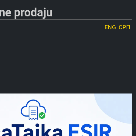
ine prodaju
ENG
СРП