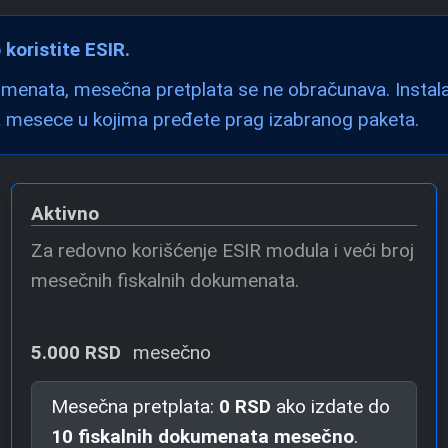
koristite ESIR.
umenata, mesečna pretplata se ne obračunava. Instala
a mesece u kojima pređete prag izabranog paketa.
Aktivno
Za redovno korišćenje ESIR modula i veći broj
mesečnih fiskalnih dokumenata.
5.000 RSD
mesečno
Mesečna pretplata:
0 RSD
ako izdate do
10 fiskalnih dokumenata mesečno
.