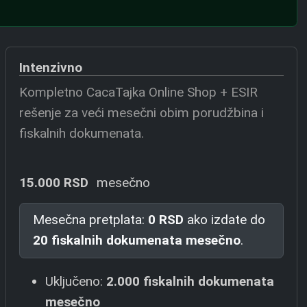
Intenzivno
Kompletno CacaTajka Online Shop + ESIR
rešenje za veći mesečni obim porudžbina i
fiskalnih dokumenata.
15.000 RSD
mesečno
Mesečna pretplata:
0 RSD
ako izdate do
20 fiskalnih dokumenata mesečno
.
Uključeno:
2.000 fiskalnih dokumenata
mesečno