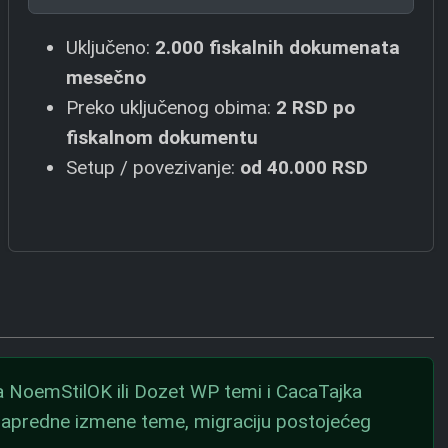
Uključeno:
2.000 fiskalnih dokumenata
mesečno
Preko uključenog obima:
2 RSD
po
fiskalnom dokumentu
Setup / povezivanje:
od
40.000 RSD
 NoemStilOK ili Dozet WP temi i CacaTajka
 napredne izmene teme, migraciju postojećeg