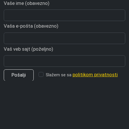
Vaše ime (obavezno)
Vaša e-pošta (obavezno)
Vaš veb sajt (poželjno)
politikom privatnosti
Slažem se sa