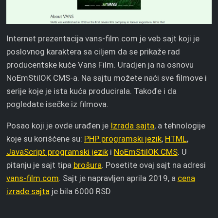
Internet prezentacija vans-film.com je veb sajt koji je
poslovnog karaktera sa ciljem da se prikaže rad
producentske kuće Vans Film. Uradjen ja na osnovu
NoEmStilOK CMS-a. Na sajtu možete naći sve filmove i
serije koje je ista kuća producirala. Takođe i da
pogledate isečke iz filmova.
Posao koji je ovde urađen je
Izrada sajta
, a tehnologije
koje su korišćene su:
PHP programski jezik
,
HTML
,
JavaScript programski jezik
i
NoEmStilOK CMS
. U
pitanju je sajt tipa
brošura
. Posetite ovaj sajt na adresi
vans-film.com
. Sajt je napravljen aprila 2019, a
cena
izrade sajta
je bila 6000 RSD