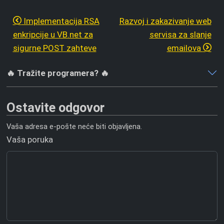
Implementacija RSA
Razvoj i zakazivanje web
enkripcije u VB.net za
servisa za slanje
sigurne POST zahteve
emailova
🔥 Tražite programera? 🔥
Ostavite odgovor
Vaša adresa e-pošte neće biti objavljena.
Vaša poruka