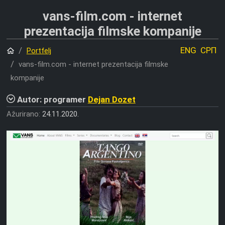
vans-film.com - internet
prezentacija filmske kompanije
Početna
ENG
СРП
Portfelj
vans-film.com - internet prezentacija filmske
kompanije
Autor: programer
Dejan Dozet
Ažurirano:
24.11.2020.