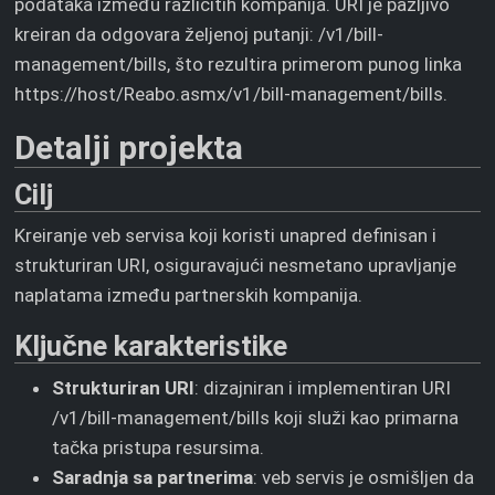
podataka između različitih kompanija. URI je pažljivo
kreiran da odgovara željenoj putanji: /v1/bill-
management/bills, što rezultira primerom punog linka
https://host/Reabo.asmx/v1/bill-management/bills.
Detalji projekta
Cilj
Kreiranje veb servisa koji koristi unapred definisan i
strukturiran URI, osiguravajući nesmetano upravljanje
naplatama između partnerskih kompanija.
Ključne karakteristike
Strukturiran URI
: dizajniran i implementiran URI
/v1/bill-management/bills koji služi kao primarna
tačka pristupa resursima.
Saradnja sa partnerima
: veb servis je osmišljen da