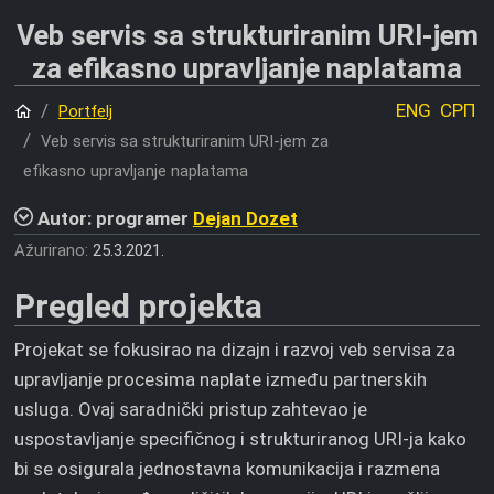
Veb servis sa strukturiranim URI-jem
za efikasno upravljanje naplatama
Početna
ENG
СРП
Portfelj
Veb servis sa strukturiranim URI-jem za
efikasno upravljanje naplatama
Autor: programer
Dejan Dozet
Ažurirano:
25.3.2021.
Pregled projekta
Projekat se fokusirao na dizajn i razvoj veb servisa za
upravljanje procesima naplate između partnerskih
usluga. Ovaj saradnički pristup zahtevao je
uspostavljanje specifičnog i strukturiranog URI-ja kako
bi se osigurala jednostavna komunikacija i razmena