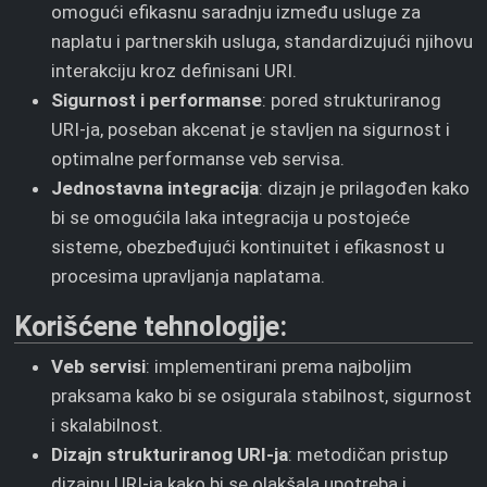
omogući efikasnu saradnju između usluge za
naplatu i partnerskih usluga, standardizujući njihovu
interakciju kroz definisani URI.
Sigurnost i performanse
: pored strukturiranog
URI-ja, poseban akcenat je stavljen na sigurnost i
optimalne performanse veb servisa.
Jednostavna integracija
: dizajn je prilagođen kako
bi se omogućila laka integracija u postojeće
sisteme, obezbeđujući kontinuitet i efikasnost u
procesima upravljanja naplatama.
Korišćene tehnologije:
Veb servisi
: implementirani prema najboljim
praksama kako bi se osigurala stabilnost, sigurnost
i skalabilnost.
Dizajn strukturiranog URI-ja
: metodičan pristup
dizajnu URI-ja kako bi se olakšala upotreba i