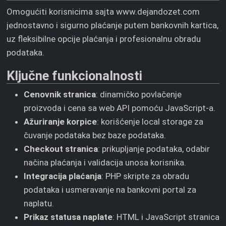
Omogućiti korisnicima sajta www.dejandozet.com
jednostavno i sigurno plaćanje putem bankovnih kartica,
uz fleksibilne opcije plaćanja i profesionalnu obradu
podataka.
Ključne funkcionalnosti
Cenovnik stranica
: dinamičko povlačenje
proizvoda i cena sa web API pomoću JavaScript-a.
Ažuriranje korpice
: korišćenje local storage za
čuvanje podataka bez baze podataka.
Checkout stranica
: prikupljanje podataka, odabir
načina plaćanja i validacija unosa korisnika.
Integracija plaćanja
: PHP skripte za obradu
podataka i usmeravanje na bankovni portal za
naplatu.
Prikaz statusa naplate
: HTML i JavaScript stranica