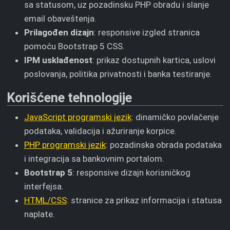
sa statusom, uz pozadinsku PHP obradu i slanje
email obaveštenja.
Prilagođen dizajn
: responsive izgled stranica
pomoću Bootstrap 5 CSS.
IPM usklađenost
: prikaz dostupnih kartica, uslovi
poslovanja, politika privatnosti i banka testiranje.
Korišćene tehnologije
JavaScript programski jezik
: dinamičko povlačenje
podataka, validacija i ažuriranje korpice.
PHP programski jezik
: pozadinska obrada podataka
i integracija sa bankovnim portalom.
Bootstrap 5
: responsive dizajn korisničkog
interfejsa.
HTML/CSS
: stranice za prikaz informacija i statusa
naplate.