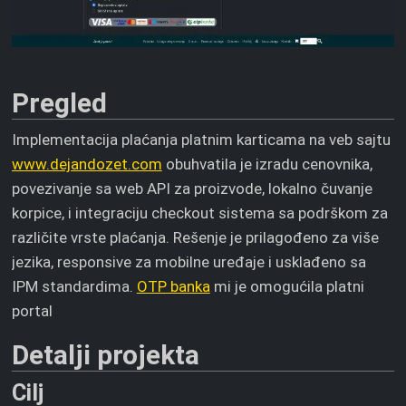
Pregled
Implementacija plaćanja platnim karticama na veb sajtu
www.dejandozet.com
obuhvatila je izradu cenovnika,
povezivanje sa web API za proizvode, lokalno čuvanje
korpice, i integraciju checkout sistema sa podrškom za
različite vrste plaćanja. Rešenje je prilagođeno za više
jezika, responsive za mobilne uređaje i usklađeno sa
IPM standardima.
OTP banka
mi je omogućila platni
portal
Detalji projekta
Cilj