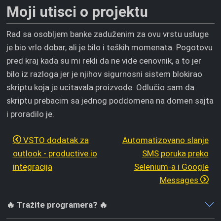
Moji utisci o projektu
Rad sa osobljem banke zaduženim za ovu vrstu usluge
je bio vrlo dobar, ali je bilo i teških momenata. Pogotovu
pred kraj kada su mi rekli da ne vide cenovnik, a to jer
bilo iz razloga jer je njihov sigurnosni sistem blokirao
skriptu koja je ucitavala proizvode. Odlučio sam da
skriptu prebacim sa jednog poddomena na domen sajta
i proradilo je.
VSTO dodatak za
Automatizovano slanje
outlook - productive.io
SMS poruka preko
integracija
Selenium-a i Google
Messages
🔥 Tražite programera? 🔥