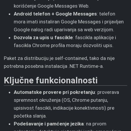
korišćenje Google Messages Web.
Android telefon + Google Messages
: telefon
mora imati instaliran Google Messages i prijavljen
Google nalog radi uparivanja sa web verzijom.
Dozvola za upis u fascikle
: fascikla aplikacije i
fascikla Chrome profila moraju dozvoliti upis.
Paket za distribuciju je self-contained, tako da nije
potrebna posebna instalacija .NET Runtime-a.
Ključne funkcionalnosti
Automatske provere pri pokretanju
: proverava
spremnost okruženja (OS, Chrome putanju,
upisivost fascikli, indikacije konektivnosti) pre
početka slanja.
Podešavanje i pamćenje jezika
: na prvom