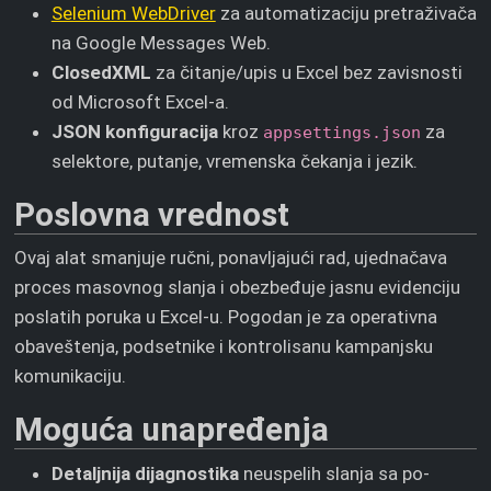
Selenium WebDriver
za automatizaciju pretraživača
na Google Messages Web.
ClosedXML
za čitanje/upis u Excel bez zavisnosti
od Microsoft Excel-a.
JSON konfiguracija
kroz
za
appsettings.json
selektore, putanje, vremenska čekanja i jezik.
Poslovna vrednost
Ovaj alat smanjuje ručni, ponavljajući rad, ujednačava
proces masovnog slanja i obezbeđuje jasnu evidenciju
poslatih poruka u Excel-u. Pogodan je za operativna
obaveštenja, podsetnike i kontrolisanu kampanjsku
komunikaciju.
Moguća unapređenja
Detaljnija dijagnostika
neuspelih slanja sa po-