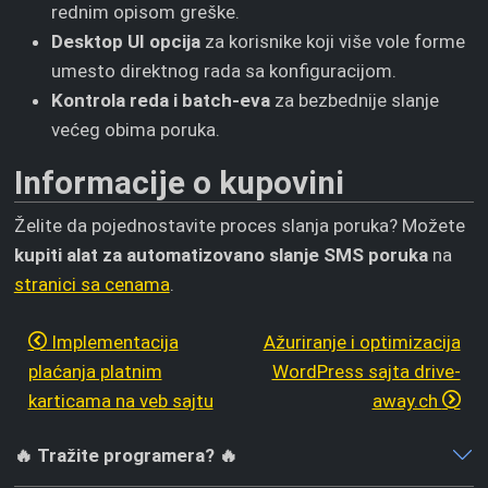
rednim opisom greške.
Desktop UI opcija
za korisnike koji više vole forme
umesto direktnog rada sa konfiguracijom.
Kontrola reda i batch-eva
za bezbednije slanje
većeg obima poruka.
Informacije o kupovini
Želite da pojednostavite proces slanja poruka? Možete
kupiti alat za automatizovano slanje SMS poruka
na
stranici sa cenama
.
Implementacija
Ažuriranje i optimizacija
plaćanja platnim
WordPress sajta drive-
karticama na veb sajtu
away.ch
🔥 Tražite programera? 🔥