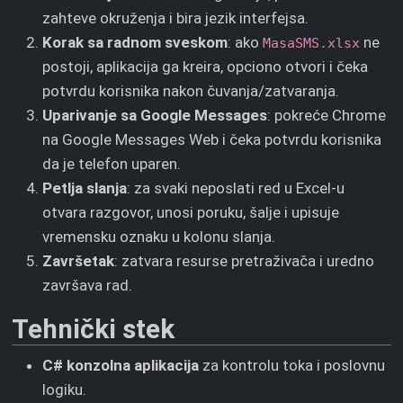
zahteve okruženja i bira jezik interfejsa.
Korak sa radnom sveskom
: ako
ne
MasaSMS.xlsx
postoji, aplikacija ga kreira, opciono otvori i čeka
potvrdu korisnika nakon čuvanja/zatvaranja.
Uparivanje sa Google Messages
: pokreće Chrome
na Google Messages Web i čeka potvrdu korisnika
da je telefon uparen.
Petlja slanja
: za svaki neposlati red u Excel-u
otvara razgovor, unosi poruku, šalje i upisuje
vremensku oznaku u kolonu slanja.
Završetak
: zatvara resurse pretraživača i uredno
završava rad.
Tehnički stek
C# konzolna aplikacija
za kontrolu toka i poslovnu
logiku.