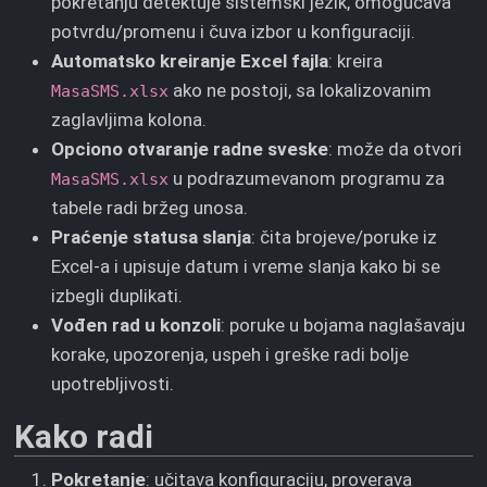
pokretanju detektuje sistemski jezik, omogućava
potvrdu/promenu i čuva izbor u konfiguraciji.
Automatsko kreiranje Excel fajla
: kreira
ako ne postoji, sa lokalizovanim
MasaSMS.xlsx
zaglavljima kolona.
Opciono otvaranje radne sveske
: može da otvori
u podrazumevanom programu za
MasaSMS.xlsx
tabele radi bržeg unosa.
Praćenje statusa slanja
: čita brojeve/poruke iz
Excel-a i upisuje datum i vreme slanja kako bi se
izbegli duplikati.
Vođen rad u konzoli
: poruke u bojama naglašavaju
korake, upozorenja, uspeh i greške radi bolje
upotrebljivosti.
Kako radi
Pokretanje
: učitava konfiguraciju, proverava