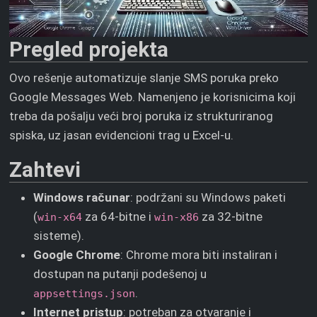
Pregled projekta
Ovo rešenje automatizuje slanje SMS poruka preko
Google Messages Web. Namenjeno je korisnicima koji
treba da pošalju veći broj poruka iz strukturiranog
spiska, uz jasan evidencioni trag u Excel-u.
Zahtevi
Windows računar
: podržani su Windows paketi
(
za 64-bitne i
za 32-bitne
win-x64
win-x86
sisteme).
Google Chrome
: Chrome mora biti instaliran i
dostupan na putanji podešenoj u
.
appsettings.json
Internet pristup
: potreban za otvaranje i