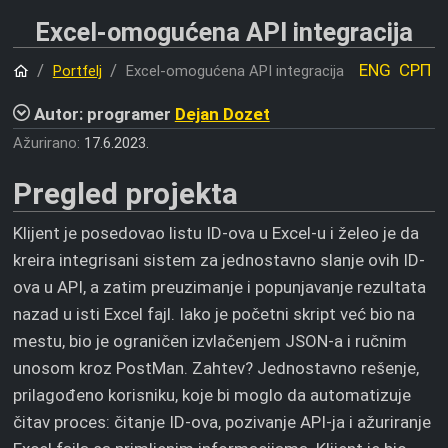
Excel-omogućena API integracija
Početna
ENG
СРП
Portfelj
Excel-omogućena API integracija
Autor: programer
Dejan Dozet
Ažurirano:
17.6.2023.
Pregled projekta
Klijent je posedovao listu ID-ova u Excel-u i želeo je da
kreira integrisani sistem za jednostavno slanje ovih ID-
ova u API, a zatim preuzimanje i popunjavanje rezultata
nazad u isti Excel fajl. Iako je početni skript već bio na
mestu, bio je ograničen izvlačenjem JSON-a i ručnim
unosom kroz PostMan. Zahtev? Jednostavno rešenje,
prilagođeno korisniku, koje bi moglo da automatizuje
čitav proces: čitanje ID-ova, pozivanje API-ja i ažuriranje