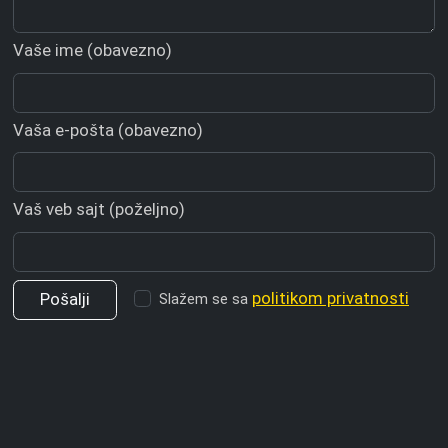
Vaše ime (obavezno)
Vaša e-pošta (obavezno)
Vaš veb sajt (poželjno)
politikom privatnosti
Slažem se sa