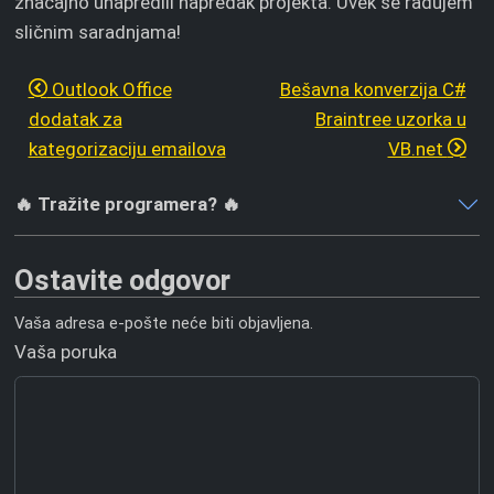
značajno unapredili napredak projekta. Uvek se radujem
sličnim saradnjama!
Outlook Office
Bešavna konverzija C#
dodatak za
Braintree uzorka u
kategorizaciju emailova
VB.net
🔥 Tražite programera? 🔥
Ostavite odgovor
Vaša adresa e-pošte neće biti objavljena.
Vaša poruka