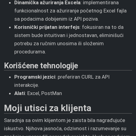
Dinamička ažuriranja Excela
: implementirana
funkcionalnost za ažuriranje početnog Excel fajla
sa podacima dobijenim iz API poziva.
Korisnički prijatan interfejs
: fokusiran na to da
sistem bude intuitivan i jednostavan, eliminišući
potrebu za ručnim unosima ili složenim
procedurama.
Korišćene tehnologije
Programski jezici
: preferiran CURL za API
interakcije.
Alati
: Excel, PostMan
Moji utisci za klijenta
Saradnja sa ovim klijentom je zaista bila nagrađujuće
iskustvo. Njihova jasnoća, odzivnost i razumevanje su