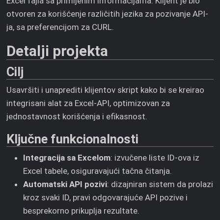
Excel fajla sa primljenim informacijama. Klijent je bio
otvoren za korišćenje različitih jezika za pozivanje API-
ja, sa preferencijom za CURL.
Detalji projekta
Cilj
Usavršiti i unaprediti klijentov skript kako bi se kreirao
integrisani alat za Excel-API, optimizovan za
jednostavnost korišćenja i efikasnost.
Ključne funkcionalnosti
Integracija sa Excelom
: izvučene liste ID-ova iz
Excel tabele, osiguravajući tačna čitanja.
Automatski API pozivi
: dizajniran sistem da prolazi
kroz svaki ID, pravi odgovarajuće API pozive i
besprekorno prikuplja rezultate.