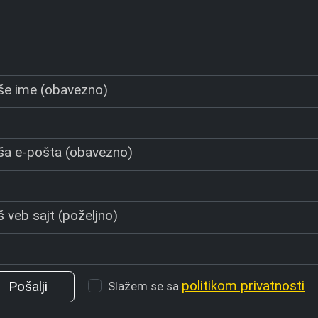
še ime (obavezno)
ša e-pošta (obavezno)
 veb sajt (poželjno)
politikom privatnosti
Slažem se sa