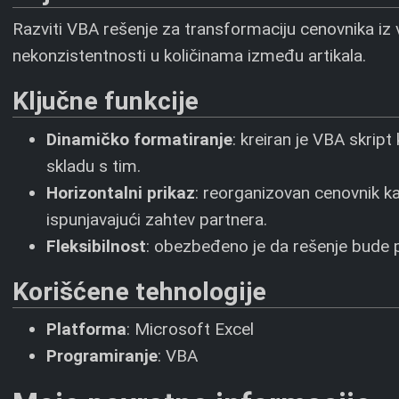
Razviti VBA rešenje za transformaciju cenovnika iz 
nekonzistentnosti u količinama između artikala.
Ključne funkcije
Dinamičko formatiranje
: kreiran je VBA skript
skladu s tim.
Horizontalni prikaz
: reorganizovan cenovnik ka
ispunjavajući zahtev partnera.
Fleksibilnost
: obezbeđeno je da rešenje bude pr
Korišćene tehnologije
Platforma
: Microsoft Excel
Programiranje
: VBA