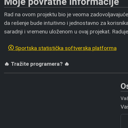
Moje povratne informacije
Rad na ovom projektu bio je veoma zadovoljavajuće i
da rešenje bude intuitivno i jednostavno za korisnik
saradnji i vremenu uloženom u ovaj projekat. Rad
Sportska statistička softverska platforma
🔥 Tražite programera? 🔥
O
Vaš
Va