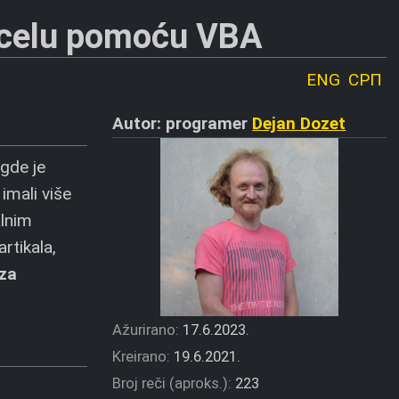
Excelu pomoću VBA
ENG
СРП
Autor: programer
Dejan Dozet
 gde je
 imali više
alnim
rtikala,
 za
Ažurirano:
17.6.2023.
Kreirano:
19.6.2021.
Broj reči (aproks.):
223