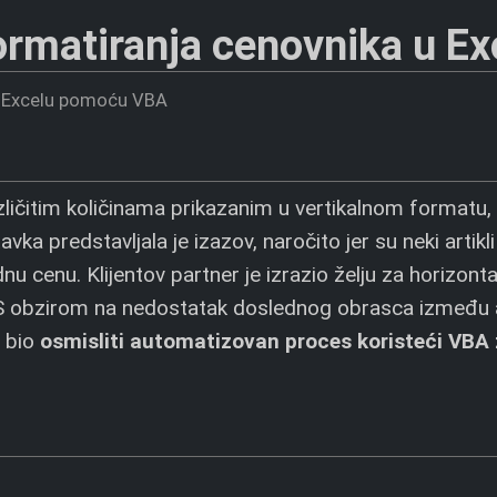
ormatiranja cenovnika u 
u Excelu pomoću VBA
zličitim količinama prikazanim u vertikalnom formatu,
vka predstavljala je izazov, naročito jer su neki artikli
nu cenu. Klijentov partner je izrazio želju za horizont
. S obzirom na nedostatak doslednog obrasca između a
e bio
osmisliti automatizovan proces koristeći VBA