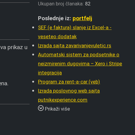
Ukupan broj članaka:
82
Poslednje iz:
portfelj
SEF (e faktura) slanje iz Excel-a -
veseteo dodatak
Izrada sajta zavarivanjevuletic.rs
ava prikaz u
Automatski sistem za podsetnike o
neizmirenim dugovima – Xero i Stripe
integracija
Program za rent-a-car (veb)
ena.
Izrada poslovnog web sajta
putnikexperience.com
Prikaži više