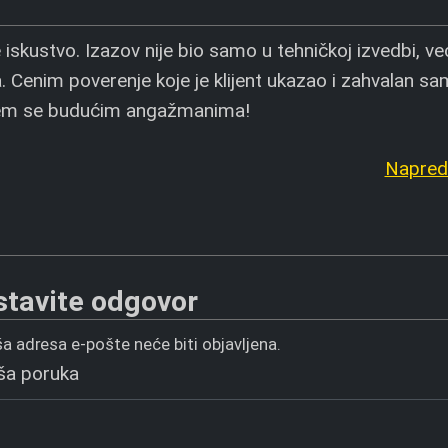
skustvo. Izazov nije bio samo u tehničkoj izvedbi, ve
a. Cenim poverenje koje je klijent ukazao i zahvalan s
ujem se budućim angažmanima!
Napredn
stavite odgovor
a adresa e-pošte neće biti objavljena.
ša poruka