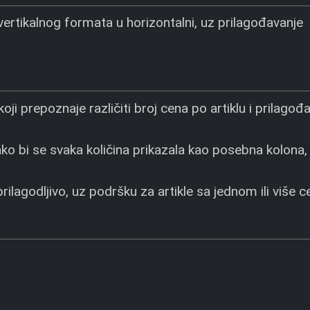
vertikalnog formata u horizontalni, uz prilagođavanje
 koji prepoznaje različiti broj cena po artiklu i prilagođ
ko bi se svaka količina prikazala kao posebna kolona,
ilagodljivo, uz podršku za artikle sa jednom ili više c