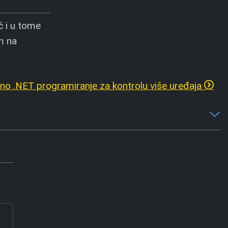
ć i u tome
am na
o .NET programiranje za kontrolu više uređaja