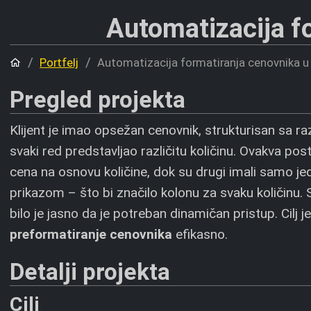
Automatizacija f
Početna
Portfelj
Automatizacija formatiranja cenovnika 
Pregled projekta
Klijent je imao opsežan cenovnik, strukturisan sa ra
svaki red predstavljao različitu količinu. Ovakva posta
cena na osnovu količine, dok su drugi imali samo jed
prikazom – što bi značilo kolonu za svaku količinu
bilo je jasno da je potreban dinamičan pristup. Cilj j
preformatiranje cenovnika
efikasno.
Detalji projekta
Cilj