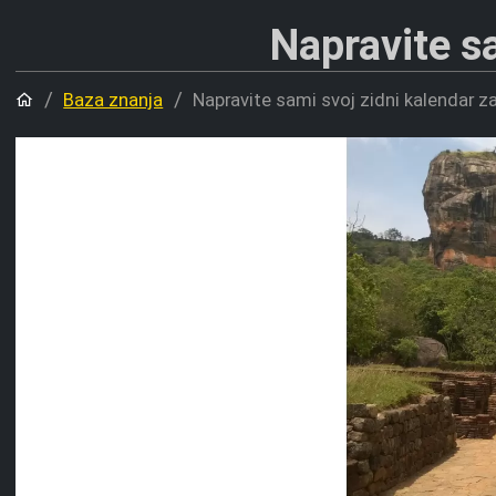
Napravite s
Početna
Baza znanja
Napravite sami svoj zidni kalendar z