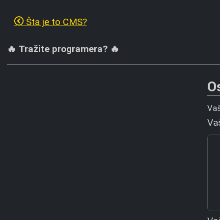
Šta je to CMS?
🔥 Tražite programera? 🔥
O
Vaš
Va