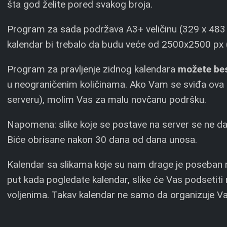
šta god želite pored svakog broja.
Program za sada podržava A3+ veličinu (329 x 483 mm)
kalendar bi trebalo da budu veće od 2500x2500 px 
Program za pravljenje zidnog kalendara
možete bes
u neograničenim količinama. Ako Vam se sviđa ova id
serveru), molim Vas za malu novčanu podršku.
Napomena: slike koje se postave na server se ne daju
Biće obrisane nakon 30 dana od dana unosa.
Kalendar sa slikama koje su nam drage je poseban 
put kada pogledate kalendar, slike će Vas podsetiti
voljenima. Takav kalendar ne samo da organizuje Va