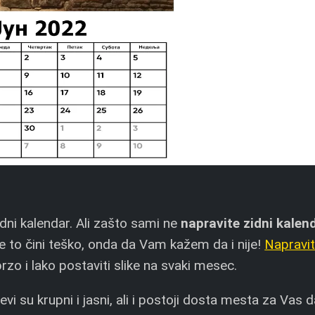
idni kalendar. Ali zašto sami ne
napravite zidni kalen
 to čini teško, onda da Vam kažem da i nije!
Napravi
o i lako postaviti slike na svaki mesec.
jevi su krupni i jasni, ali i postoji dosta mesta za Vas