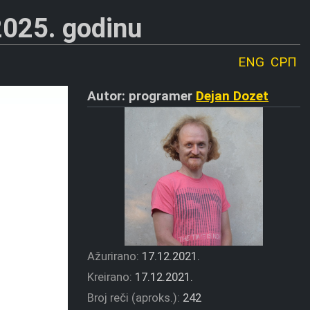
2025. godinu
ENG
СРП
Autor: programer
Dejan Dozet
Ažurirano:
17.12.2021.
Kreirano:
17.12.2021.
Broj reči (aproks.):
242