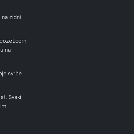
 na zidni
jandozet.com
cu na
oje svrhe.
st. Svaki
šim