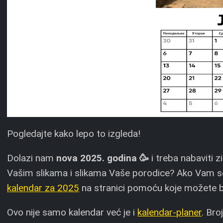
Pogledajte kako lepo to izgleda!
Dolazi nam
nova 2025. godina 🥳
i treba nabaviti z
Vašim slikama i slikama Vaše porodice? Ako Vam se
kalendar za 2025
na stranici pomoću koje možete brz
Ovo nije samo kalendar već je i
kalendar-planer
. Bro