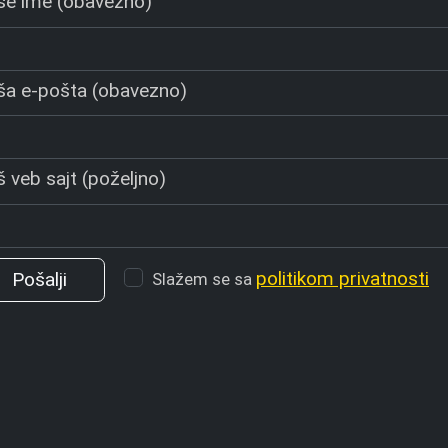
še ime (obavezno)
ša e-pošta (obavezno)
 veb sajt (poželjno)
politikom privatnosti
Slažem se sa