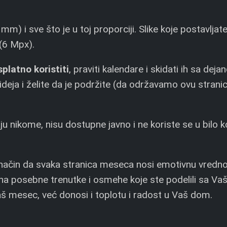
 i sve što je u toj proporciji. Slike koje postavljate
(6 Mpx).
platno koristiti
, praviti kalendare i skidati ih sa de
eja i želite da je podržite (da održavamo ovu strani
 nikome, nisu dostupne javno i ne koriste se u bilo k
način da svaka stranica meseca nosi emotivnu vredno
 na posebne trenutke i osmehe koje ste podelili sa Va
š mesec, već donosi i toplotu i radost u Vaš dom.