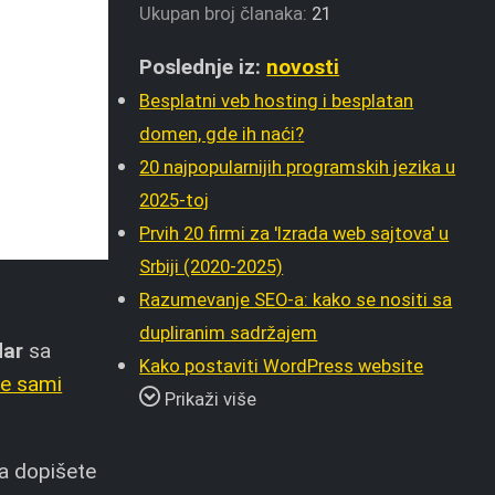
Ukupan broj članaka:
21
Poslednje iz:
novosti
Besplatni veb hosting i besplatan
domen, gde ih naći?
20 najpopularnijih programskih jezika u
2025-toj
Prvih 20 firmi za 'Izrada web sajtova' u
Srbiji (2020-2025)
Razumevanje SEO-a: kako se nositi sa
dupliranim sadržajem
dar
sa
Kako postaviti WordPress website
te sami
Prikaži više
 da dopišete