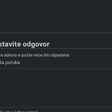
stavite odgovor
a adresa e-pošte neće biti objavljena.
ša poruka